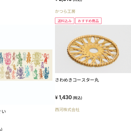
かつら工房
送料込み
おすすめ商品
さわめきコースター丸
1,430
(税込)
西河株式会社
ぐい
)