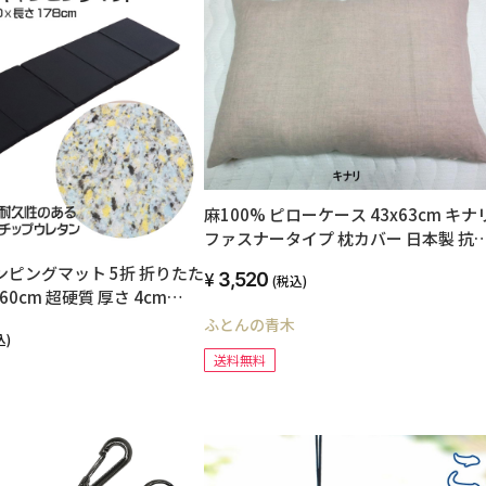
麻100% ピローケース 43x63cm キナ
ファスナータイプ 枕カバー 日本製 抗
菌・防臭効果 洗える ウォッシャブル 
ンピングマット 5折 折りたた
3,520
(税込)
ネン/ラミー 夏におすすめ linen 小さい
60cm 超硬質 厚さ 4cm
サイズ 自社生産 オリジナル ハンドメ
弾力 高密度 高反発 チップウレ
ふとんの青木
ド ネコポス送料無料
込)
ドア キャンプ コンパクト 洗
送料無料
 楽 段差解消 マットレス トラ
 車 トラック 布団 防災 腰痛
プ マット