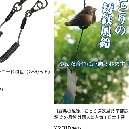
コード 特色（2本セット）
込)
【野鳥の風鈴】ことり鋳鉄風鈴 南部鉄
鈴 鳥の風鈴 外国人に人気！日本土産
2,310
(税込)