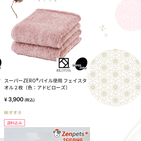
タ
スーパーZERO®パイル使用 フェイスタ
オル２枚（色：アドビローズ）
3,900
(税込)
㈱オオタ
送料込み