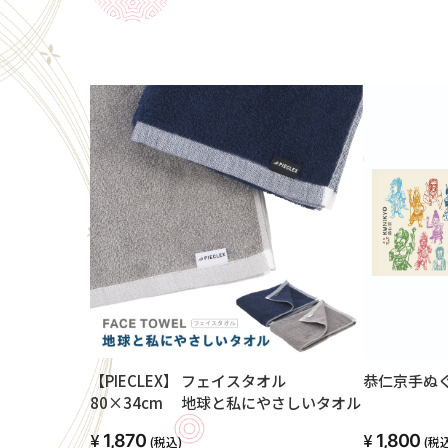
【PIECLEX】 フェイスタオル
恭仁京手ぬ
80×34cm 地球と私にやさしいタオル
1,870
1,800
(税込)
(税込