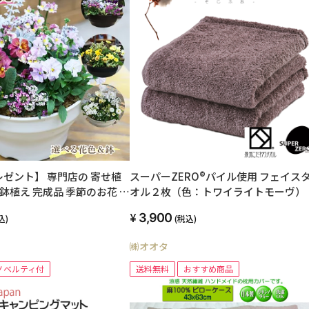
ゼント】 専門店の 寄せ植
スーパーZERO®パイル使用 フェイス
 鉢植え 完成品 季節のお花 セ
オル２枚（色：トワイライトモーヴ）
 鉢花 花 誕生日 プレゼント
3,900
込)
(税込)
先 ベランダ 店舗前 お手頃 お
ーギフト 送料無料 鉢 屋外 花
㈱オオタ
 ビオラ 春の花 冬の花 メッセ
ガーデニング
ノベルティ付
送料無料
おすすめ商品