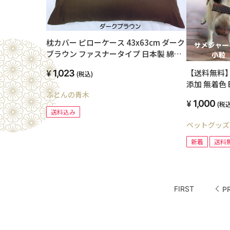
枕カバー ピローケース 43x63cm ダーク
ブラウン ファスナータイプ 日本製 綿
100% オールシーズン 高級ブロード
【送料無料】
1,023
(税込)
SWING COLOR 標準サイズ 国産生地 洗
添加 無着色 
える ウォッシャブル まくらかばー マク
ふとんの青木
粒タイプ 50
ラカバー オリジナル ハンドメイド
1,000
(税込
康 ボクボク
送料込み
ペットグッズ専
新着
送料
FIRST
P