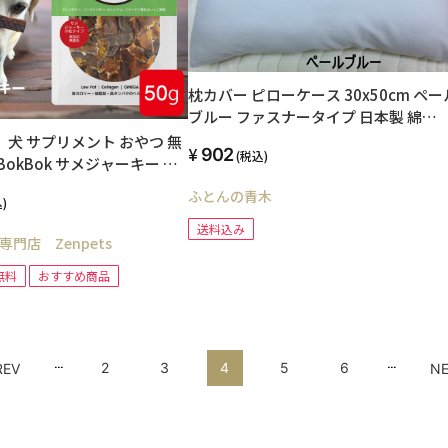
枕カバー ピローケース 30x50cm ペー
ブルー ファスナータイプ 日本製 綿
100% オールシーズン 高級ブロード
 犬 サプリメント おやつ 無
902
(税込)
SWING COLOR 小さいサイズ そば枕等に
BokBok サメジャーキー 小
国産生地 洗える ウォッシャブル まく
g お試しサイズ ヘルシー 健
ふとんの青木
かばー マクラカバー オリジナル ハン
)
メイド
送料込み
門店 Zenpets
無料
おすすめ商品
...
...
2
3
4
5
6
REV
NE