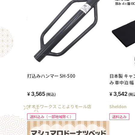
打込みハンマー SH-500
日本製 キャ
み 車中泊 幅 
178cm 高
3,565
3,542
(税込)
(税
タン アウト
える 寝返り
オオチワークス ことよりモール店
Sheldon
ック用 敷布団
腰らく チッ
送料込み（一部地域除く）
送料込み