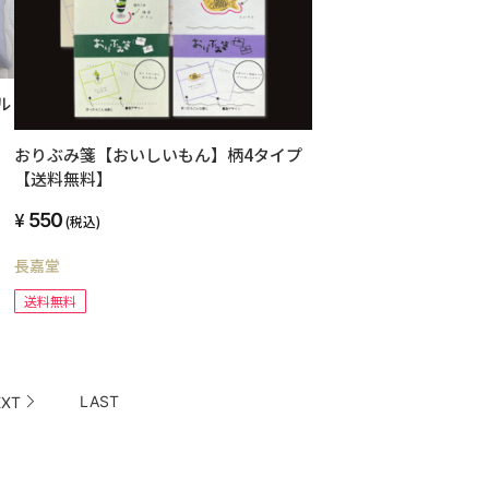
ル
おりぶみ箋【おいしいもん】柄4タイプ
【送料無料】
ら
550
ド
(税込)
長嘉堂
送料無料
LAST
XT