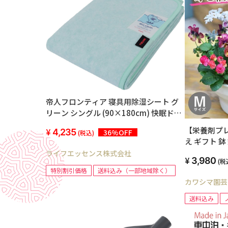
帝人フロンティア 寝具用除湿シート グ
リーン シングル (90×180cm) 快眠ドラ
イPlus 防ダニ抗菌防臭 日本製 ベルオア
【栄養剤プレ
4,235
36%OFF
(税込)
シス
え ギフト 鉢
ット Mサイズ
ライフエッセンス株式会社
3,980
(税
贈り物 玄関
特別割引価格
送料込み（一部地域除く）
任せ フラワ
カワシマ園芸
苗 パンジー
ージカード 
送料込み