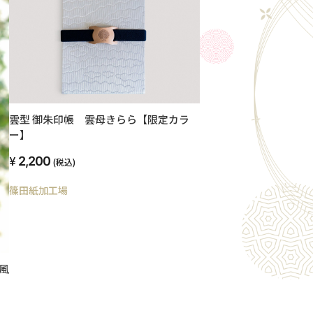
雲型 御朱印帳 雲母きらら【限定カラ
ー】
2,200
(税込)
篠田紙加工場
風