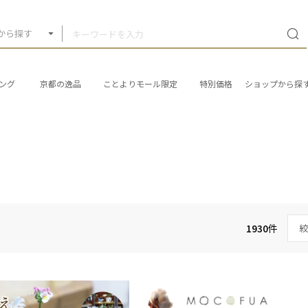
から探す
ング
京都の逸品
ことよりモール限定
特別価格
ショップから探
1930
件
絞