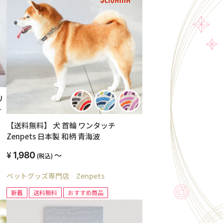
リ
リ
【送料無料】 犬 首輪 ワンタッチ
Zenpets 日本製 和柄 青海波
イ
1,980
～
(税込)
ペットグッズ専門店 Zenpets
新着
送料無料
おすすめ商品