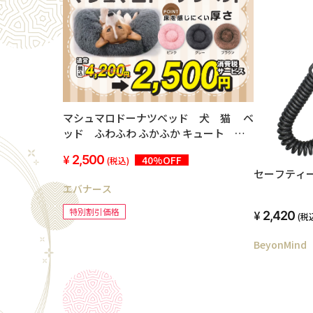
マシュマロドーナツベッド 犬 猫 ベ
ッド ふわふわ ふかふか キュート 可
愛い あったか すべらない 直径約60cm
2,500
40%OFF
(税込)
セーフティー
エバナース
特別割引価格
2,420
(税
BeyonMind