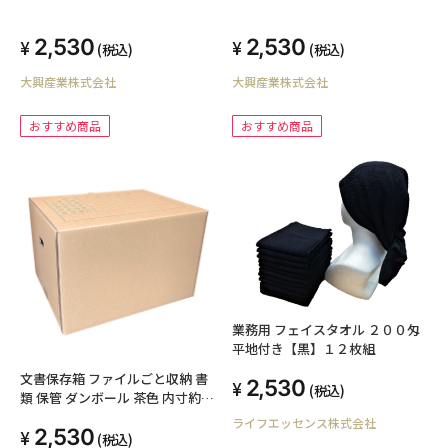
2,530
2,530
(税込)
(税込)
大興産業株式会社
大興産業株式会社
おすすめ商品
おすすめ商品
業務用 フェイスタオル ２００匁
平地付き【黒】１２枚組
文書保存箱 ファイルごと収納 書
2,530
(税込)
類 保管 ダンボール 茶色 内寸約
410x320x260mm 3枚セット 保存
ライフエッセンス株式会社
2,530
保管 ファイル 段ボール 収納 梱包
(税込)