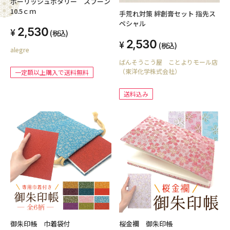
ポーリッシュポタリー スプーン
10.5ｃｍ
手荒れ対策 絆創膏セット 指先ス
ペシャル
2,530
(税込)
2,530
(税込)
alegre
ばんそうこう屋 ことよりモール店
（東洋化学株式会社）
一定額以上購入で送料無料
送料込み
御朱印帳 巾着袋付
桜金襴 御朱印帳