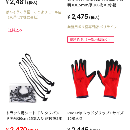
2,481
(税込)
明 0.015ｍｍ厚 100枚×2小箱
（200枚）TBOX-330-2kb
ばんそうこう屋 ことよりモール店
2,475
(税込)
（東洋化学株式会社）
業務用ポリ袋専門店 ポリライフ
送料込み
送料込み（一部地域除く）
トラック用シートゴム タフバン
RedGrip レッドグリップ Lサイズ
ド 折径30cm 15本入り 耐候性3年
10双入り
2,470
2,445