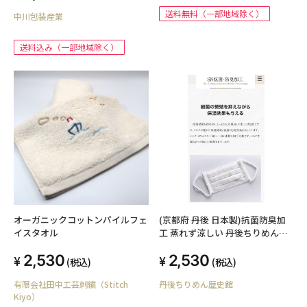
日本製 013-003
送料無料（一部地域除く）
中川包装産業
送料込み（一部地域除く）
オーガニックコットンパイルフェ
(京都府 丹後 日本製)抗菌防臭加
イスタオル
工 蒸れず涼しい 丹後ちりめんマ
スク 大人用Ｌサイズ 風合い良い
2,530
2,530
フィット感 飛沫 黄砂 花粉予防 丹
(税込)
(税込)
後シボちりめん生地使用 巾
有限会社田中工芸刺繍（Stitch
丹後ちりめん歴史館
18cm×15cm 1枚入 洗濯しても
Kiyo）
縮みません ポリエステル100% 煮