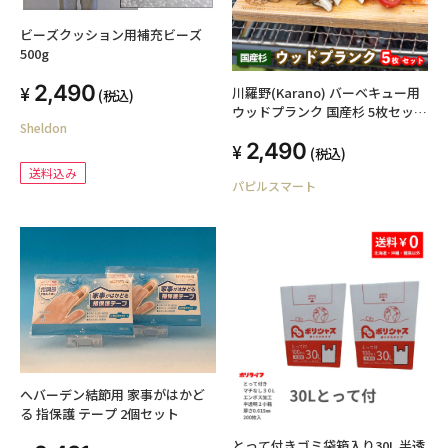
ビーズクッション用補充ビーズ
500g
2,490
川羅野(Karano) バーベキュー用
(税込)
ウッドプランク 国産杉 5枚セット
Sheldon
BBQ アウトドア キャンプ 焼肉 燻
2,490
製 レジャー
(税込)
送料込み
パピルスマート
へバーデン結節用 家事がはかど
る 指保護 テープ 2個セット
とって付きゴミ袋箱入り30L 半透