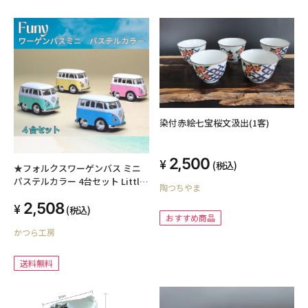
沸消毒済
染付赤絵七宝桜文汲出(1客)
2,500
(税込)
★フォルクスワーゲンバス ミニ
パステルカラー 4台セット Little
陶つちやま
Van ファニーワーゲンバスミニ
2,508
「送料無料」
(税込)
おすすめ商品
かつら工房
送料無料