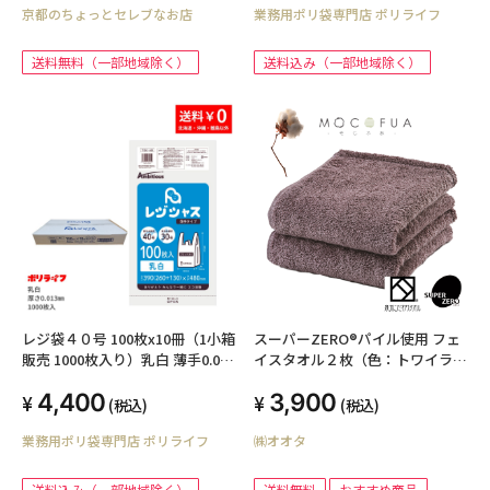
京都のちょっとセレブなお店
業務用ポリ袋専門店 ポリライフ
送料無料（一部地域除く）
送料込み（一部地域除く）
レジ袋４０号 100枚x10冊（1小箱
スーパーZERO®パイル使用 フェ
販売 1000枚入り）乳白 薄手0.013
イスタオル２枚（色：トワイライ
ｍｍ厚 TSK-40-1kb
トモーヴ）
4,400
3,900
(税込)
(税込)
業務用ポリ袋専門店 ポリライフ
㈱オオタ
送料込み（一部地域除く）
送料無料
おすすめ商品