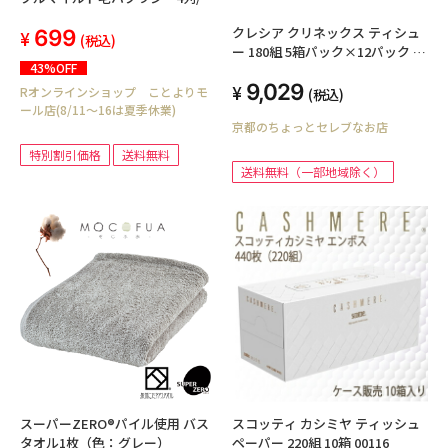
つう4本
クレシア クリネックス ティシュ
699
(税込)
ー 180組 5箱パック×12パック テ
43%OFF
ィッシュペーパー 00004
9,029
Rオンラインショップ ことよりモ
(税込)
ール店(8/11～16は夏季休業)
京都のちょっとセレブなお店
特別割引価格
送料無料
送料無料（一部地域除く）
スーパーZERO®パイル使用 バス
スコッティ カシミヤ ティッシュ
タオル1枚（色：グレー）
ペーパー 220組 10箱 00116