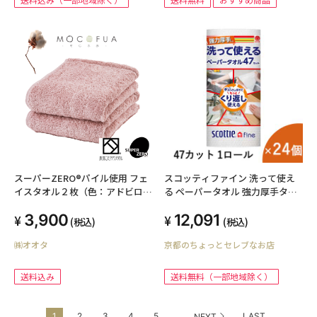
スーパーZERO®パイル使用 フェ
スコッティファイン 洗って使え
イスタオル２枚（色：アドビロー
る ペーパータオル 強力厚手タイ
ズ）
プ 47カット 1ロール×24個 00773
3,900
12,091
(税込)
(税込)
㈱オオタ
京都のちょっとセレブなお店
送料込み
送料無料（一部地域除く）
...
1
2
3
4
5
LAST
NEXT