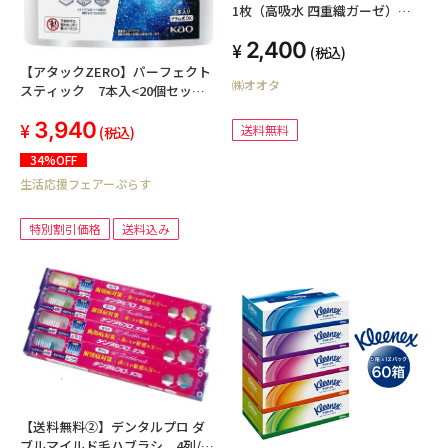
1枚（高吸水 四重織ガーゼ）
（色：クリーム）
2,400
(税込)
【アタックZERO】パーフェクト
㈱オオタ
スティック 7本入<20個セット
＞
3,940
送料無料
(税込)
34%OFF
生活応援フェアーぷらす
特別割引価格
送料込み
【送料無料②】デンタルプロ ダ
ブルマイルド毛ハブラシ 4列/ふ