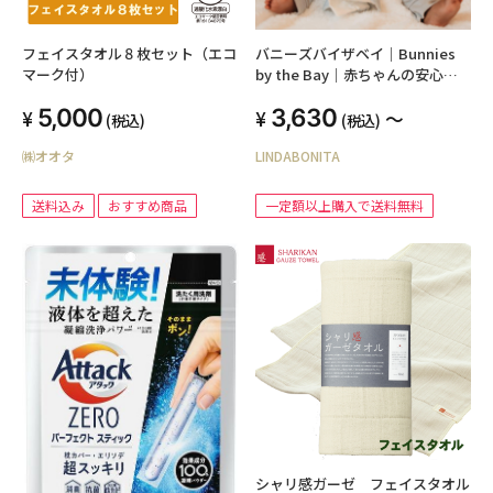
フェイスタオル８枚セット（エコ
バニーズバイザベイ｜Bunnies
マーク付）
by the Bay｜赤ちゃんの安心毛
布（ミニサイズ）｜赤ちゃんへの
5,000
3,630
初めてのプレゼントに。出産祝
～
(税込)
(税込)
い、ファーストトイ、男の子にも
㈱オオタ
LINDABONITA
女の子にも喜ばれるおしゃれなギ
フト
送料込み
おすすめ商品
一定額以上購入で送料無料
シャリ感ガーゼ フェイスタオル