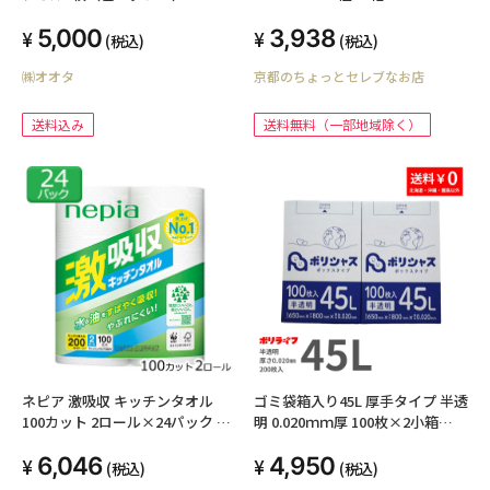
5,000
3,938
(税込)
(税込)
㈱オオタ
京都のちょっとセレブなお店
送料込み
送料無料（一部地域除く）
ネピア 激吸収 キッチンタオル
ゴミ袋箱入り45L 厚手タイプ 半透
100カット 2ロール×24パック キ
明 0.020ｍｍ厚 100枚×2小箱
ッチンペーパー 00774
（200枚）BOX-535-2kb
6,046
4,950
(税込)
(税込)