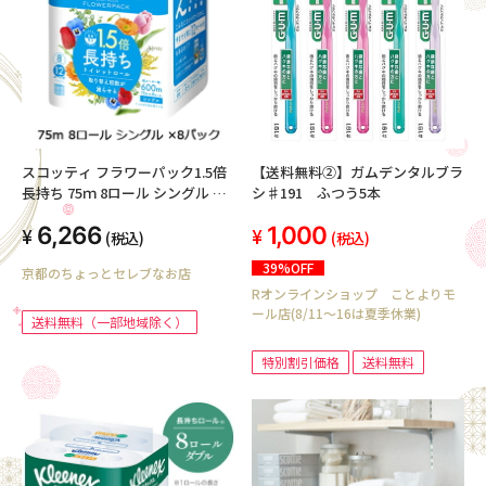
スコッティ フラワーパック1.5倍
【送料無料②】ガムデンタルブラ
長持ち 75ｍ 8ロール シングル ×8
シ♯191 ふつう5本
パック トイレットペーパー
6,266
1,000
00642
(税込)
(税込)
39%OFF
京都のちょっとセレブなお店
Rオンラインショップ ことよりモ
ール店(8/11～16は夏季休業)
送料無料（一部地域除く）
特別割引価格
送料無料