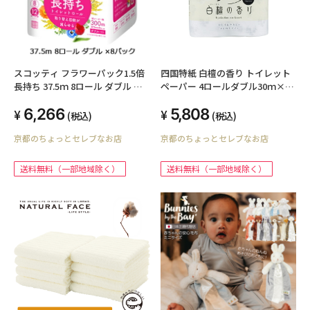
スコッティ フラワーパック1.5倍
四国特紙 白檀の香り トイレット
長持ち 37.5ｍ 8ロール ダブル ×8
ペーパー 4ロールダブル30ｍ×12
パック トイレットペーパー
パック 00204
6,266
5,808
00644
(税込)
(税込)
京都のちょっとセレブなお店
京都のちょっとセレブなお店
送料無料（一部地域除く）
送料無料（一部地域除く）