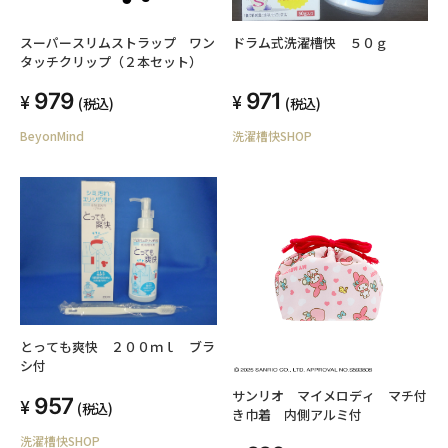
スーパースリムストラップ ワン
ドラム式洗濯槽快 ５０ｇ
タッチクリップ（２本セット）
979
971
(税込)
(税込)
BeyonMind
洗濯槽快SHOP
とっても爽快 ２００ｍｌ ブラ
シ付
サンリオ マイメロディ マチ付
957
(税込)
き巾着 内側アルミ付
洗濯槽快SHOP