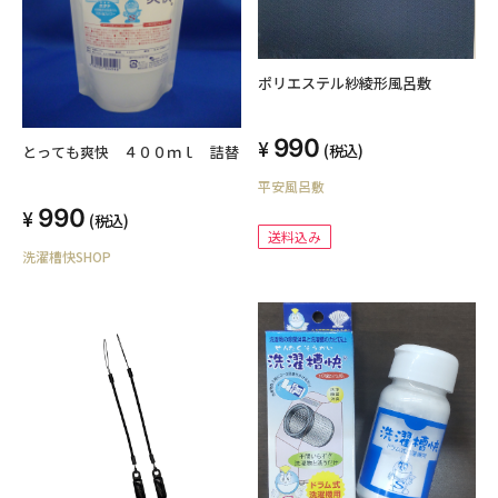
ポリエステル紗綾形風呂敷
990
(税込)
とっても爽快 ４００ｍｌ 詰替
平安風呂敷
990
(税込)
送料込み
洗濯槽快SHOP