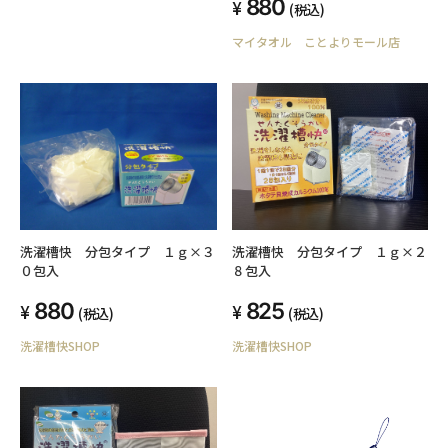
880
(税込)
マイタオル ことよりモール店
洗濯槽快 分包タイプ １ｇ×３
洗濯槽快 分包タイプ １ｇ×２
０包入
８包入
880
825
(税込)
(税込)
洗濯槽快SHOP
洗濯槽快SHOP