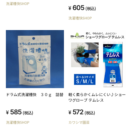
洗濯槽快SHOP
605
(税込)
洗濯槽快SHOP
ドラム式洗濯槽快 ３０ｇ 詰替
軽く柔らかくムレにくい♪ショー
ワグローブ テムレス
585
572
(税込)
(税込)
洗濯槽快SHOP
カワシマ園芸