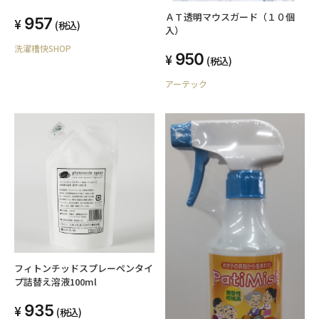
ＡＴ透明マウスガード（１０個
957
(税込)
入）
洗濯槽快SHOP
950
(税込)
アーテック
フィトンチッドスプレーペンタイ
プ詰替え溶液100ml
935
(税込)