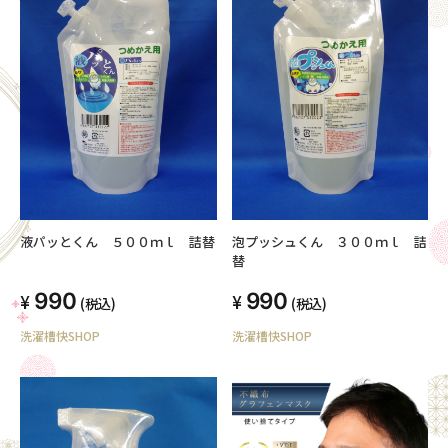
液パッとくん ５００ｍｌ 詰替
泡プッシュくん ３００ｍｌ 詰
替
990
990
(税込)
(税込)
洗濯槽快SHOP
洗濯槽快SHOP