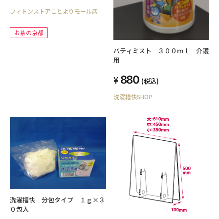
フィトンストアことよりモール店
お茶の京都
パティミスト ３００ｍｌ 介護
用
880
(税込)
洗濯槽快SHOP
洗濯槽快 分包タイプ １ｇ×３
０包入