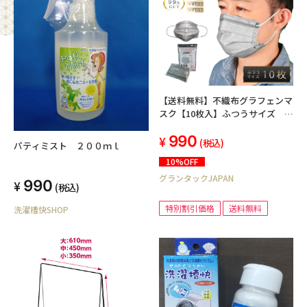
【送料無料】不織布グラフェンマ
スク【10枚入】ふつうサイズ 使
い捨て 男女兼用 抗菌 ウイル
990
ス 飛沫 花粉 風邪 ほこり
(税込)
パティミスト ２００ｍｌ
カット
10%OFF
グランタックJAPAN
990
(税込)
特別割引価格
送料無料
洗濯槽快SHOP