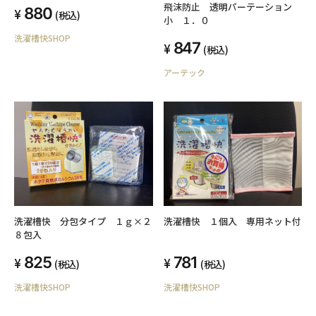
飛沫防止 透明パーテーション
880
(税込)
小 １．０
洗濯槽快SHOP
847
(税込)
アーテック
洗濯槽快 分包タイプ １ｇ×２
洗濯槽快 １個入 専用ネット付
８包入
825
781
(税込)
(税込)
洗濯槽快SHOP
洗濯槽快SHOP