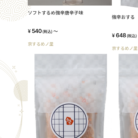
ソフトするめ強辛唐辛子味
強辛おする
540
～
(税込)
648
(税込)
京するめノ里
京するめノ里