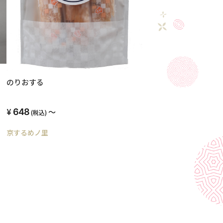
のりおする
648
～
(税込)
京するめノ里