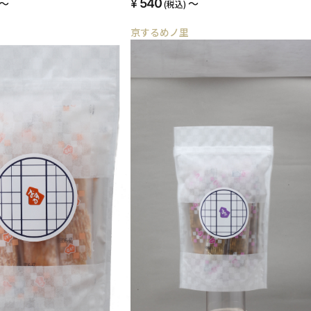
～
540
～
(税込)
京するめノ里