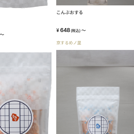
こんぶおする
648
～
(税込)
～
京するめノ里