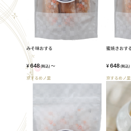
みそ味おする
蜜焼きおす
648
～
648
(税込)
(税込)
京するめノ里
京するめノ里