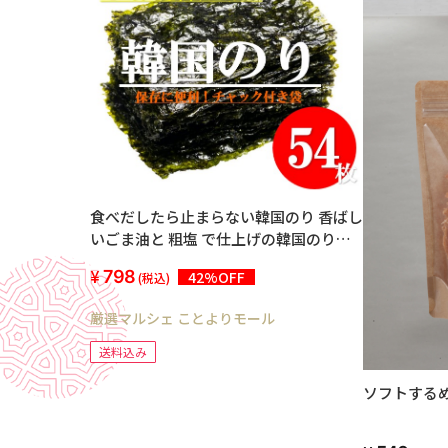
食べだしたら止まらない韓国のり 香ばし
いごま油と 粗塩 で仕上げの韓国のり 9
枚切り 54枚
798
42%OFF
(税込)
厳選マルシェ ことよりモール
送料込み
ソフトする