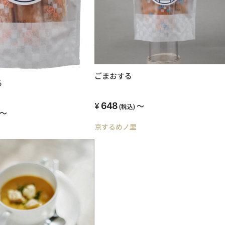
ごまおする
る
648
～
(税込)
～
京するめノ里