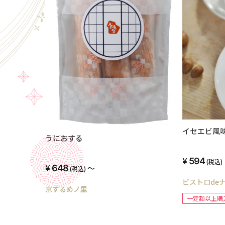
イセエビ風
うにおする
594
(税込)
648
～
(税込)
ビストロde
京するめノ里
一定額以上購