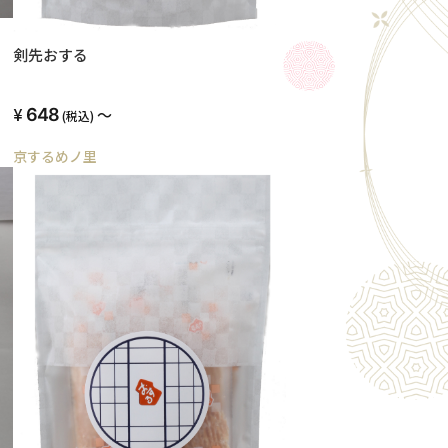
剣先おする
648
～
(税込)
京するめノ里