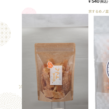
540
(税込)
京するめノ里