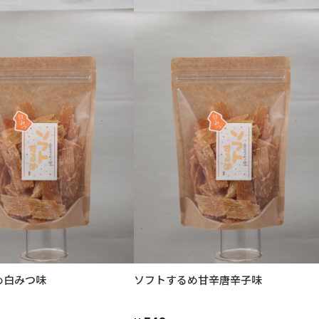
め白みつ味
ソフトするめ甘辛唐辛子味