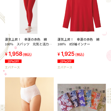
運気上昇！ 幸運の赤色 綿
運気上昇！ 幸運の赤色 綿
100％ スパッツ 元気と活力
100％ 8分袖インナー
を！
1,958
1,925
(税込)
(税込)
28%OFF
29%OFF
エバナース
エバナース