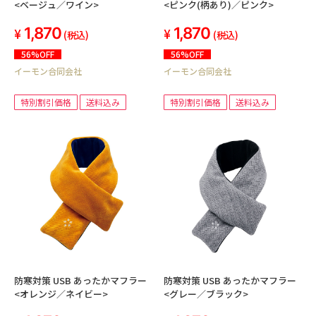
<ベージュ／ワイン>
<ピンク(柄あり)／ピンク>
1,870
1,870
(税込)
(税込)
56%OFF
56%OFF
イーモン合同会社
イーモン合同会社
特別割引価格
送料込み
特別割引価格
送料込み
防寒対策 USB あったかマフラー
防寒対策 USB あったかマフラー
<オレンジ／ネイビー>
<グレー／ブラック>