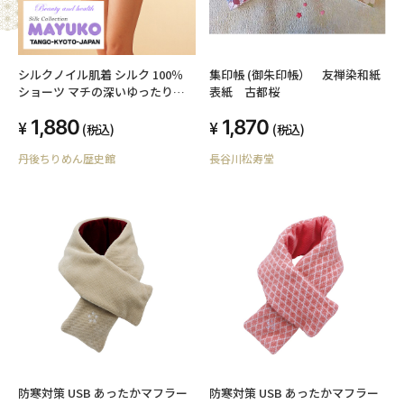
シルクノイル肌着 シルク 100％
集印帳 (御朱印帳） 友禅染和紙
ショーツ マチの深いゆったりめ
表紙 古都桜
健康ショーツ ババシャツ シルク
1,880
1,870
インナー 日本製
(税込)
(税込)
丹後ちりめん歴史館
長谷川松寿堂
防寒対策 USB あったかマフラー
防寒対策 USB あったかマフラー