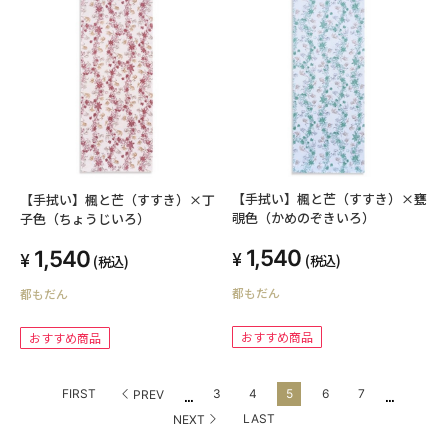
【手拭い】楓と芒（すすき）×甕
【手拭い】楓と芒（すすき）×丁
覗色（かめのぞきいろ）
子色（ちょうじいろ）
1,540
1,540
(税込)
(税込)
都もだん
都もだん
おすすめ商品
おすすめ商品
...
...
FIRST
3
4
5
6
7
PREV
LAST
NEXT