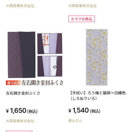
大興産業株式会社
大興産業株式会社
おすすめ商品
【手拭い】ろう梅と猫柳×白練色
左右開き金封ふくさ
（しろねりいろ）
1,540
1,650
(税込)
(税込)
都もだん
大興産業株式会社