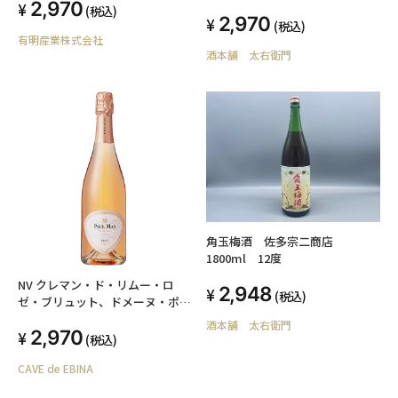
2,970
(税込)
2,970
(税込)
有明産業株式会社
酒本舗 太右衛門
角玉梅酒 佐多宗二商店
1800ml 12度
NV クレマン・ド・リムー・ロ
2,948
(税込)
ゼ・ブリュット、ドメーヌ・ポー
ル・マス
酒本舗 太右衛門
2,970
(税込)
CAVE de EBINA