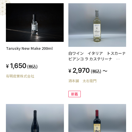
Tarusky New Make 200ml
白ワイン イタリア トスカーナ
ビアンコ ラ カステリーナ
750ml 11.5度
1,650
(税込)
2,970
～
(税込)
有明産業株式会社
酒本舗 太右衛門
新着