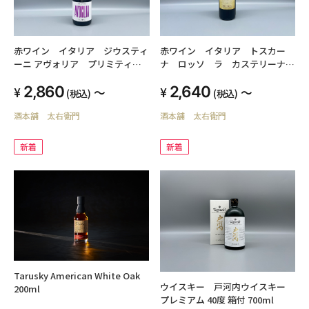
赤ワイン イタリア ジウスティ
赤ワイン イタリア トスカー
ーニ アヴォリア プリミティー
ナ ロッソ ラ カステリーナ
ヴォ 750ml 13.5度
750ml 14度
2,860
2,640
～
～
(税込)
(税込)
酒本舗 太右衛門
酒本舗 太右衛門
新着
新着
Tarusky American White Oak
ウイスキー 戸河内ウイスキー
200ml
プレミアム 40度 箱付 700ml