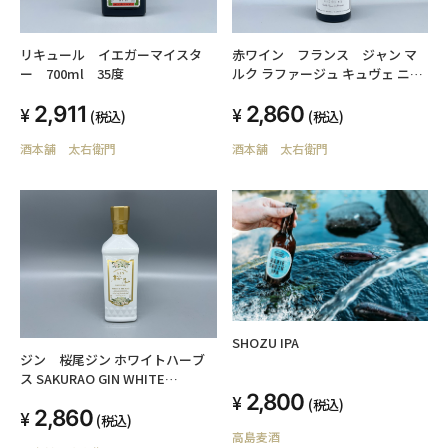
リキュール イエガーマイスタ
赤ワイン フランス ジャン マ
ー 700ml 35度
ルク ラファージュ キュヴェ ニコ
ラ グルナッシュノワール 2021
2,911
2,860
750ml
(税込)
(税込)
酒本舗 太右衛門
酒本舗 太右衛門
SHOZU IPA
ジン 桜尾ジン ホワイトハーブ
ス SAKURAO GIN WHITE
HERBS 47度 700ml
2,800
(税込)
2,860
(税込)
高島麦酒