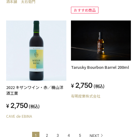
酒本舗 太右衛門
おすすめ商品
Tarusky Bourbon Barrel 200ml
2,750
(税込)
2022 キザンワイン・赤／機山洋
酒工業
有明産業株式会社
2,750
(税込)
CAVE de EBINA
1
2
3
4
5
NEXT