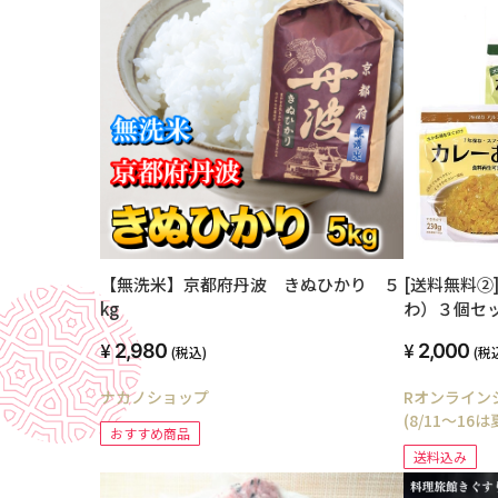
【無洗米】京都府丹波 きぬひかり ５
[送料無料②
kg
わ）３個セ
め 各１個
2,980
2,000
(税込)
(税
ナカノショップ
Rオンライン
(8/11～16
おすすめ商品
送料込み