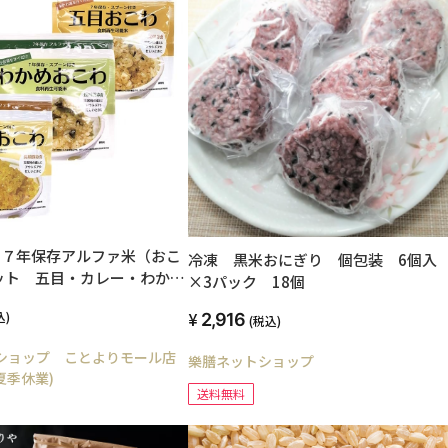
]７年保存アルファ米（おこ
冷凍 黒米おにぎり 個包装 6個
ット 五目・カレー・わか
×3パック 18個
込)
2,916
(税込)
ショップ ことよりモール店
樂膳ネットショップ
は夏季休業)
送料無料