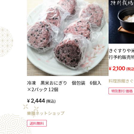
きぐすりや米
行予約販売
2,100
(税込
料理旅館きぐ
冷凍 黒米おにぎり 個包装 6個入
×2パック 12個
特別割引価格
2,444
(税込)
樂膳ネットショップ
送料無料