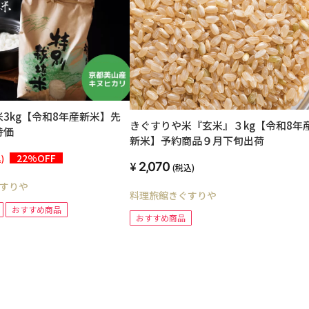
3kg【令和8年産新米】先
きぐすりや米『玄米』３kg【令和8年
特価
新米】予約商品９月下旬出荷
22%OFF
)
2,070
(税込)
すりや
料理旅館きぐすりや
おすすめ商品
おすすめ商品