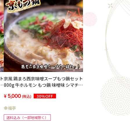
京風 鶏まろ西京味噌スープもつ鍋セット
ト
800g 牛ホルモン もつ鍋 味噌味 シマチョ
ウ
5,000
30%OFF
(税込)
幸福亭
送料込み（一部地域除く）