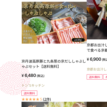
京都お出汁
で食べる京
人前）送料
6,900
(税
京丹波高原豚と九条葱の京だししゃぶし
ゃぶセット【送料無料】
京都お出汁し
6,480
(税込)
送料無料
トン’Sキッチン
送料無料
★★★★★ 5
(2件)