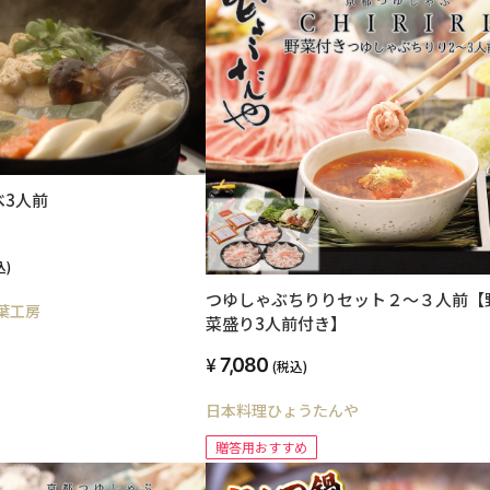
べ3人前
込)
つゆしゃぶちりりセット２～３人前【
湯葉工房
菜盛り3人前付き】
7,080
(税込)
日本料理ひょうたんや
贈答用おすすめ