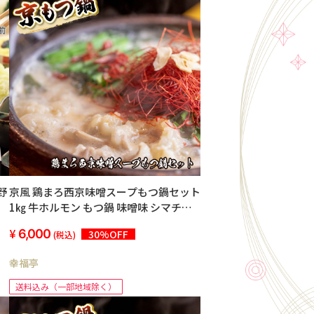
野
京風 鶏まろ西京味噌スープもつ鍋セット
1㎏ 牛ホルモン もつ鍋 味噌味 シマチョ
ウ
6,000
30%OFF
(税込)
幸福亭
送料込み（一部地域除く）