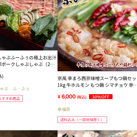
しゃぶふーふぅの極上お出汁
都ポークしゃぶしゃぶ（2〜3
無料
込)
京風 辛まろ西京味噌スープもつ鍋セッ
1kg 牛ホルモン もつ鍋 シマチョウ 辛い
ゃぶ ふ―ふぅ
味スープ 薬味付き
6,000
30%OFF
(税込)
おすすめ商品
幸福亭
送料込み（一部地域除く）