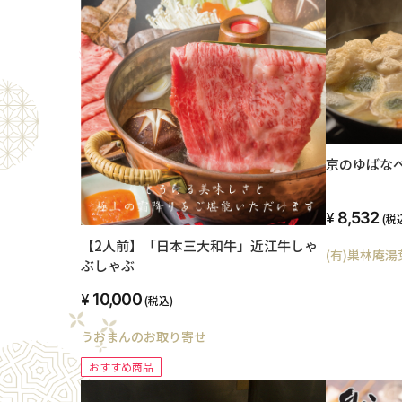
京のゆばな
8,532
(税
【2人前】「日本三大和牛」近江牛しゃ
(有)巣林庵
ぶしゃぶ
10,000
(税込)
うおまんのお取り寄せ
おすすめ商品