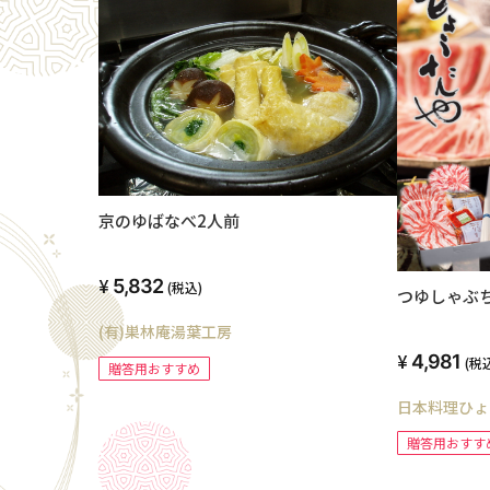
京のゆばなべ2人前
5,832
(税込)
つゆしゃぶ
(有)巣林庵湯葉工房
4,981
(税
贈答用おすすめ
日本料理ひょ
贈答用おすす