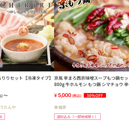
ちりりセット【冷凍タイプ】
京風 辛まろ西京味噌スープもつ鍋セッ
800g 牛ホルモン もつ鍋 シマチョウ 辛い
味スープ 薬味付き
～
5,000
30%OFF
込)
(税込)
うたんや
幸福亭
め
送料込み（一部地域除く）