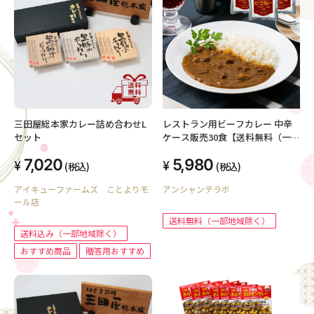
三田屋総本家カレー詰め合わせL
レストラン用ビーフカレー 中辛
セット
ケース販売30食【送料無料（一部
地域除く）】
7,020
5,980
(税込)
(税込)
アイキューファームズ ことよりモ
アンシャンテラボ
ール店
送料無料（一部地域除く）
送料込み（一部地域除く）
おすすめ商品
贈答用おすすめ