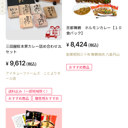
京都舞鶴 ホルモンカレー【１０
食パック】
8,424
(税込)
三田屋総本家カレー詰め合わせ2L
セット
創業昭和三十年 舞鶴焼肉 八島丹山
9,612
(税込)
おすすめ商品
アイキューファームズ ことよりモ
ール店
送料込み（一部地域除く）
おすすめ商品
贈答用おすすめ