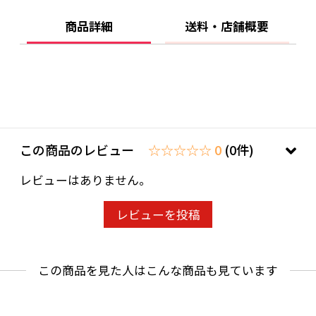
【黒豚のポークカレー】
商品詳細
送料・店舗概要
豚肉（国産）、ソテーオニオン（玉葱、食用
油脂）、野菜（じゃがいも、人参）マッシュル
ーム、リンゴパルプ、小麦粉、食用油脂、カレ
ー粉、砂糖、肉エキス、食塩、トマトケチャッ
プ、香辛料、チャツネ、澱粉、蛋白加水分解物/
調味料（アミノ酸等）、カラメル色素、酸味
この商品のレビュー
☆☆☆☆☆ 0
(0件)
料、香料（一部に小麦、大豆、鶏肉、豚肉、り
レビューはありません。
んごを含む）
レビューを投稿
【黒鶏のチキンカレー】
鶏肉（国産）、ソテーオニオン（玉葱、食用
この商品を見た人はこんな商品も見ています
油脂）、野菜（じゃがいも、人参）、マッシュ
ルーム、リンゴパルプ、食用油脂、砂糖、小麦
粉、カレー粉、肉エキス、食塩、トマトケチャ