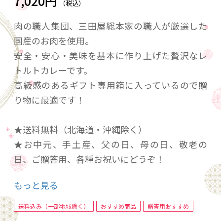
7,020円
（税込）
肉の職人集団、三田屋総本家の職人が厳選した
国産のお肉を使用。
安全・安心・美味を基本に作り上げた贅沢なレ
トルトカレーです。
高級感のあるギフト専用箱に入っているので贈
り物に最適です！
★送料無料（北海道・沖縄除く）
★お中元、手土産、父の日、母の日、敬老の
日、ご贈答用、各種お祝いにどうぞ！
もっと見る
■内容量
送料込み（一部地域除く）
おすすめ商品
贈答用おすすめ
黒毛和牛のビーフカレー210g×3個