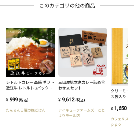
小麦、大豆、鶏肉、豚肉、りんご
このカテゴリの他の商品
■調理方法
湯煎したお湯で4〜5分程度温めてください。
または、中身を耐熱容器に移し替え、電子レ
ンジで
約2分程度温めてください。
■保存方法
レトルトカレー 高級 ギフト
三田屋総本家カレー詰め合
近江牛 レトルト 2パック カ
わせ2Lセット
クリーミー
レー メール便 送料無料 ご
３袋入り
直射日光を避け、常温で保存してください。
当地カレー 国産 黒毛和牛
999
9,612
(税込)
(税込)
滋賀県 美味しい ギフト 防
1,650
(税
だんらん日曜の晩ごはん
アイキューファームズ こと
災 備蓄 台風対策 備え 和牛
よりモール店
■賞味期限
お礼 グルメお店の味 高級レ
カフェ＆スパ
トルトカレー 近江牛カレー
ｐｐｏ
お土産 贈り物 おいしがうれ
しが