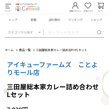
メニュー
登録/ログイン
お気に入り
カート
トップ
新着
送料無料
ランキング
ショップ
カテゴリから探す
ホーム
商品一覧
三田屋総本家カレー詰め合わせLセット
アイキューファームズ ことよ
1
/
4
りモール店
三田屋総本家カレー詰め合わせ
Lセット