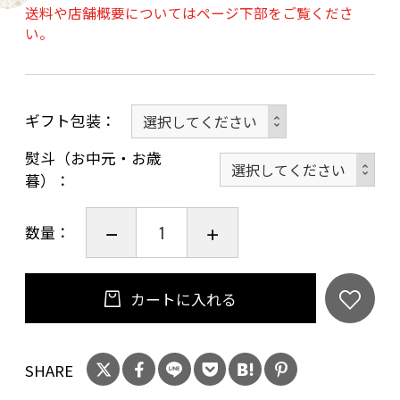
送料や店舗概要についてはページ下部をご覧くださ
黒豚のポークカレー210g×3個
い。
黒鶏のチキンカレー210g×3個
■原材料名
ギフト包装
【黒毛和牛のビーフカレー】
熨斗（お中元・お歳
暮）
牛肉（国産）、ソテーオニオン（玉葱、食用
油脂）、野菜（じゃがいも、人参）、マッシュ
数量：
ルーム、リンゴパルプ、小麦粉、食用油脂、カ
レー粉、砂糖、食塩、肉エキス、ビーフオイ
ル、トマトケチャップ、蛋白加水分解物、香辛
カートに入れる
料、チャツネ、澱粉/調味料（アミノ酸等、カラ
メル色素、酸味料、香料、（一部に小麦、牛
肉、大豆、鶏肉、りんご、ゼラチンを含む）
SHARE