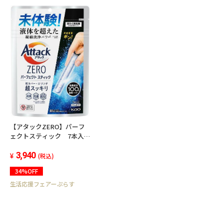
ップ、香辛料、チャツネ、澱粉、蛋白加水分解
物/調味料（アミノ酸等）、カラメル色素、酸味
料、香料（一部に小麦、大豆、鶏肉、豚肉、り
んごを含む）
■アレルギー（27品目）
【黒毛和牛のビーフカレー】
【アタックZERO】パーフ
小麦、牛肉、大豆、鶏肉、りんご、ゼラチン
ェクトスティック 7本入
<20個セット＞
3,940
(税込)
【黒豚のポークカレー】
34%OFF
小麦、大豆、鶏肉、豚肉、りんご
生活応援フェアーぷらす
【黒鶏のチキンカレー】