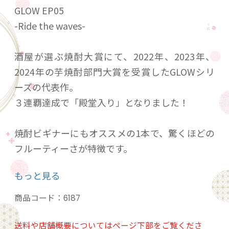
GLOW EP05
-Ride the waves-
酒屋が選ぶ焼酎大賞にて、2022年、2023年、
2024年の芋焼酎部門大賞を受賞したGLOWシリ
ーズの代表作。
３連覇達成で「殿堂入り」となりました！
焼酎ビギナーにもオススメの1本で、驚くほどの
フルーティーさが特徴です。
マスカットやバナナに加え、チェリー、ライ
もっと見る
チ、グレープフルーツなど様々な香りを楽しむ
ことができます。
商品コード：
6187
ソーダ割りはもちろん、コーラ割りとの相性も
◎。
送料や店舗概要についてはページ下部をご覧くださ