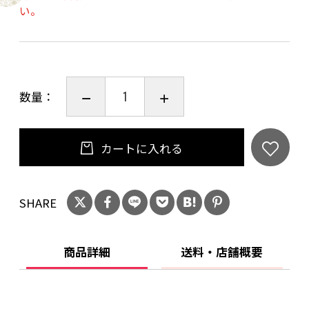
い。
品目：本格焼酎
原材料名：さつま芋（鹿児島県産）、米麹（国
数量：
産米）
アルコール分：25%
内容量：1800ml
カートに入れる
20歳未満の飲酒は法律で禁止されています。当
店は20歳未満の方への酒類の販売はいたしてお
SHARE
りません。
ご購入時、「ご注文手続き」画面の「お問い合
商品詳細
送料・店舗概要
わせ欄」に、生年月日を必ず入力してくださ
い。
ことよりモール会員で生年月日登録済みの方