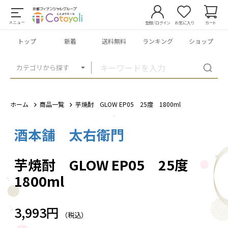
メニュー
登録/ログイン
お気に入り
カート
トップ
新着
送料無料
ランキング
ショップ
カテゴリから探す
ホーム
商品一覧
芋焼酎 GLOW EP05 25度 1800ml
酒本舗 太右衛門
1
/
2
芋焼酎 GLOW EP05 25度
1800ml
3,993円
（税込）