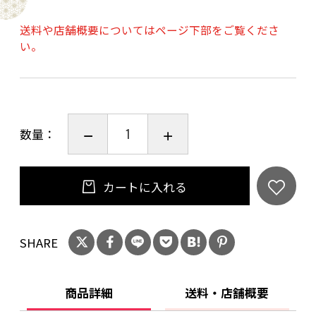
厚みとミネラル。
グレープフルーツ、アーモンド、ほんのり火打石
送料や店舗概要についてはページ下部をご覧くださ
い。
のニュアンス。
この価格でこの味わいはなかなか味わえませ
ん。
数量：
20歳未満の飲酒は法律で禁止されています。当
店は20歳未満の方への酒類の販売はいたしてお
りません。
カートに入れる
ご購入時、「ご注文手続き」画面の「お問い合
わせ欄」に、生年月日を必ず入力してくださ
い。
SHARE
ことよりモール会員で生年月日登録済みの方
は、お問い合わせ欄への入力は不要です。
商品詳細
送料・店舗概要