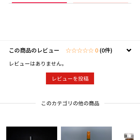
透き通るミネラルを感じます。
生産者が自信を持ってお届けする1本です。
〜テイスティングコメント〜
この商品のレビュー
☆☆☆☆☆ 0
(0件)
淡い麦わら色調。フローラルなアロマと柑橘系
レビューはありません。
フルーツの風味があり、透明感ある心地よい酸
とミネラルに溢れた味わいです。
レビューを投稿
20歳未満の飲酒は法律で禁止されています。当
このカテゴリの他の商品
店は20歳未満の方への酒類の販売はいたしてお
りません。
ご購入時、「ご注文手続き」画面の「お問い合
わせ欄」に、生年月日を必ず入力してくださ