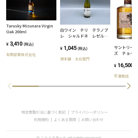
い。
ことよりモール会員で生年月日登録済みの方
は、お問い合わせ欄への入力は不要です。
Tarusky Mizunara Virgin
白ワイン チリ テラノブ
Oak 200ml
レ シャルドネ レゼル
バ テノワール 2014年
3,410
(税込)
サントリー 響 ブレンダー
375ml 13.5度
1,045
(税込)
ズ チョイス 43度 700m
有明産業株式会社
化粧箱入り
酒本舗 太右衛門
16,500
(
平澤商店
特定商取引法に基づく表記
プライバシーポリシー
利用規約
よくある質問
お問い合わせ
© ことよりモール all rights reserved.