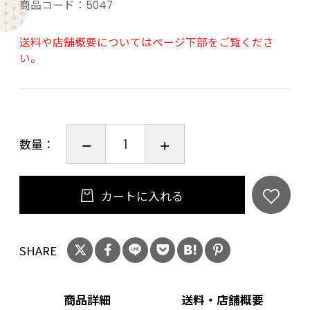
コルクタイプ：コルク
商品コード：
5047
アルコール度数：12度
品種：プティ・アルヴィン100%
送料や店舗概要についてはページ下部をご覧くださ
い。
アルプスの土着品種、プティ・アルヴィン100%
の白ワイン
数量：
ヴァッレ・ダオスタ州はイタリアで最もワイン
生産量が少ない州ですが、個性的で高水準なワ
カートに入れる
インを造っています。
中でも、土着品種プティ・アルヴィンのワイン
は外すことのできない１本です。
SHARE
2001年と2004年に植樹されたブドウで造ったワ
インは、アルプスのワインらしく心地よい酸と
商品詳細
送料・店舗概要