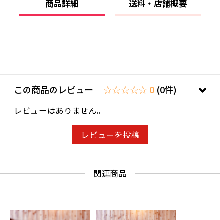
店は20歳未満の方への酒類の販売はいたしてお
商品詳細
送料・店舗概要
りません。
ご購入時、「ご注文手続き」画面の「お問い合
わせ欄」に、生年月日を必ず入力してくださ
い。ことよりモール会員で生年月日登録済みの
この商品のレビュー
☆☆☆☆☆ 0
(0件)
方は、お問い合わせ欄への入力は不要です。
レビューはありません。
レビューを投稿
関連商品