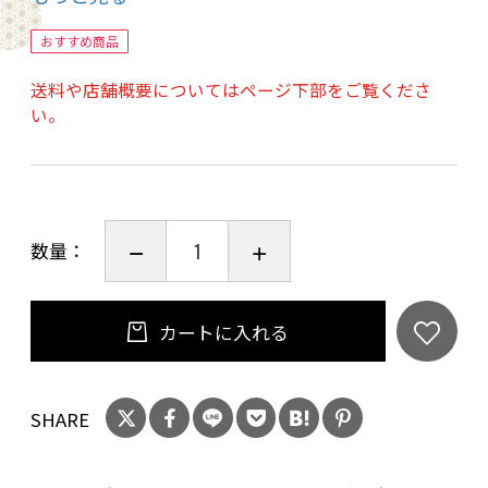
【RISING SUN IPA】 Alc. 6.5%
アメリカ産ホップを贅沢に使用した柑橘系の味
おすすめ商品
わいと力強い苦味がクセになるIPA
送料や店舗概要についてはページ下部をご覧くださ
モルト由来のコクとホップの苦味とのバランス
い。
が絶妙で飲みごたえ間違いなしの１杯！
【HAZY JUICE】 Alc. 5.0%
ジューシーさと濁りが特徴のIPA ふんだんに使
数量：
用したシトラスホップとグレープフルーツの香
りが駆け抜ける
爽快なビールです。International Beer Cup2020
カートに入れる
銀賞
SHARE
20歳未満の飲酒は法律で禁止されています。当