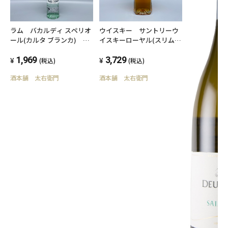
ラム バカルディ スペリオ
ウイスキー サントリーウ
ール(カルタ ブランカ)
イスキーローヤル(スリムボ
BACARDI SUPERIOR
トル) ROYAL 660ml 43
CARTA BLANCA ホワイト
1,969
度 モルトウイスキー
3,729
(税込)
(税込)
ラム 750ml 40度
酒本舗 太右衛門
酒本舗 太右衛門