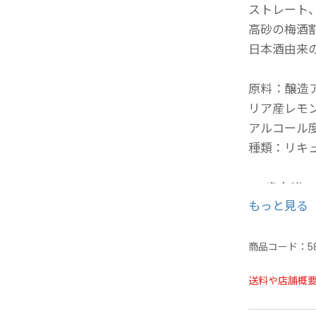
ストレート
高砂の梅酒
日本酒由来
原料：醸造
リア産レモ
アルコール度
種類：リキ
20歳未満
もっと見る
の方への酒
ご購入時、
商品コード：
5
年月日を必
ことよりモ
送料や店舗概
せ欄への入