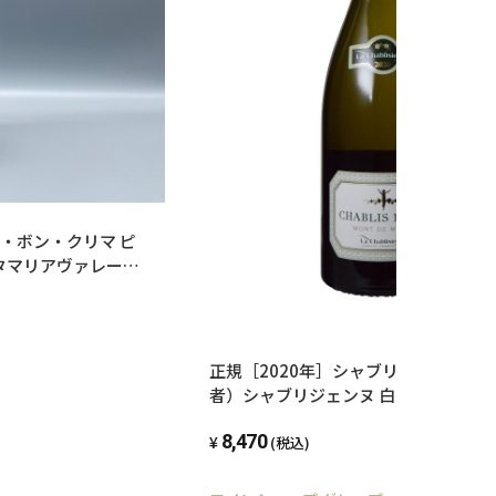
・ボン・クリマ ピ
ンタマリアヴァレー
正規［2020年］シャブリ プルミエクリュ モンドミリュー
者）シャブリジェンヌ 白ワイン フラン
ト お祝い 結婚祝い 開店祝い
8,470
(税込)