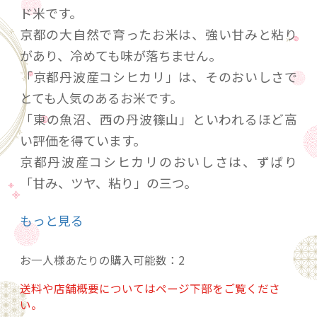
ド米です。
京都の大自然で育ったお米は、強い甘みと粘り
があり、冷めても味が落ちません。
「京都丹波産コシヒカリ」は、そのおいしさで
とても人気のあるお米です。
「東の魚沼、西の丹波篠山」といわれるほど高
い評価を得ています。
京都丹波産コシヒカリのおいしさは、ずばり
「甘み、ツヤ、粘り」の三つ。
ほかの米にはない、強い甘みがあります。
もっと見る
一粒一粒に大自然がぎっしりと詰まったお米で
す。言わずと知れたほんものの味、京都丹波産
お一人様あたりの購入可能数：2
コシヒカリをぜひご賞味ください。
送料や店舗概要についてはページ下部をご覧くださ
い。