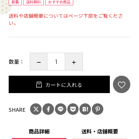
作品の魅力をより引き立てる、上品で特別感の
新着
送料無料
おすすめ商品
ある仕上がりになっています。
送料や店舗概要についてはページ下部をご覧くださ
い。
小さくても、しっかりとした存在感。
職人の手仕事による繊細な美しさを、ぜひお手
元でご覧ください。
数量：
カートに入れる
SHARE
商品詳細
送料・店舗概要