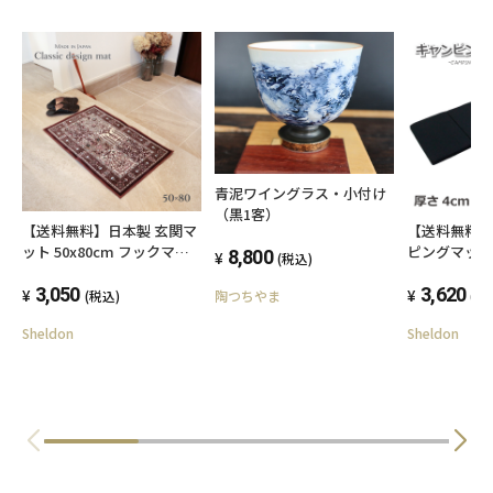
青泥ワイングラス・小付け
（黒1客）
【送料無料】日本製 玄関マ
【送料無料】
ット 50x80cm フックマッ
ピングマット
8,800
(税込)
ト 滑り止め付 エレガント
ット アウト
上品 手洗い 抗菌 防臭 洗え
3,050
マット コン
3,620
陶つちやま
(税込)
(税
る ウォッシャブル 室内
車中泊 国産 
Sheldon
Sheldon
ト 収納 軽い
レジャーマッ
4cm 軽量 
クッション 保
ットレス