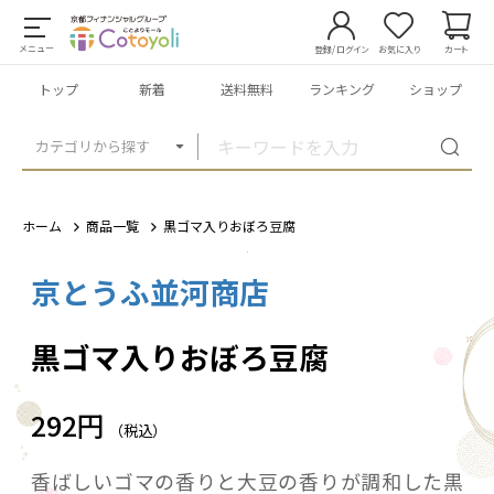
メニュー
登録/ログイン
お気に入り
カート
トップ
新着
送料無料
ランキング
ショップ
カテゴリから探す
ホーム
商品一覧
黒ゴマ入りおぼろ豆腐
京とうふ並河商店
1
/
1
黒ゴマ入りおぼろ豆腐
292円
（税込）
香ばしいゴマの香りと大豆の香りが調和した黒