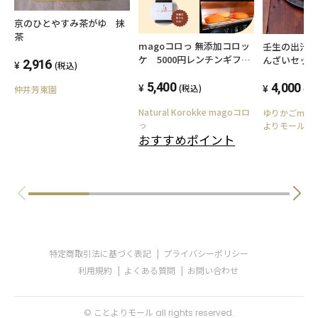
京のひとやすみ茶がゆ 抹
茶
magoコロっ 無添加コロッ
壬生の出汁
ケ 5000円レンチンギフト
んざいセッ
2,916
(税込)
セット
定食）
5,400
4,000
(税込)
(税
仲井芳東園
Natural Korokke magoコロ
ゆりかごmea
っ
よりモール店
おすすめポイント
特定商取引法に基づく表記
プライバシーポリシー
利用規約
よくある質問
お問い合わせ
© ことよりモール all rights reserved.