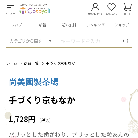
メニュー
登録/ログイン
お気に入り
カート
トップ
新着
送料無料
ランキング
ショップ
カテゴリから探す
ホーム
商品一覧
手づくり京もなか
尚美園製茶場
1
/
1
手づくり京もなか
1,728円
（税込）
パリッとした歯ざわり、プリッとした粒あんの