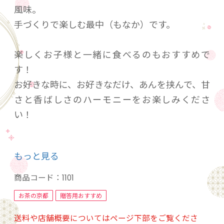
風味。
手づくりで楽しむ最中（もなか）です。
楽しくお子様と一緒に食べるのもおすすめで
す！
お好きな時に、お好きなだけ、あんを挟んで、甘
さと香ばしさのハーモニーをお楽しみくださ
い！
◆もなか（小倉あん 260g）
もっと見る
◆もなかの皮（12組 24枚）
◆竹べら付（1個）
商品コード：
1101
◆箱入り包装で発送
お茶の京都
贈答用おすすめ
送料や店舗概要についてはページ下部をご覧くださ
賞味期限：常温で180日