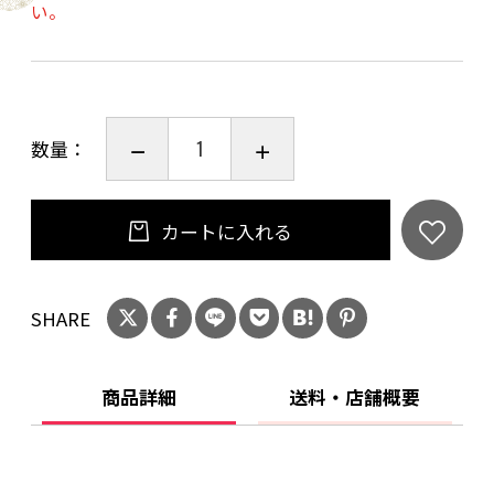
い。
※ご贈答用の場合は、のし掛けや手さげの紙袋
をお付けします。
ご希望の方は、ご購入時「お問い合わせ欄」
数量：
にご入力ください。
カートに入れる
SHARE
商品詳細
送料・店舗概要