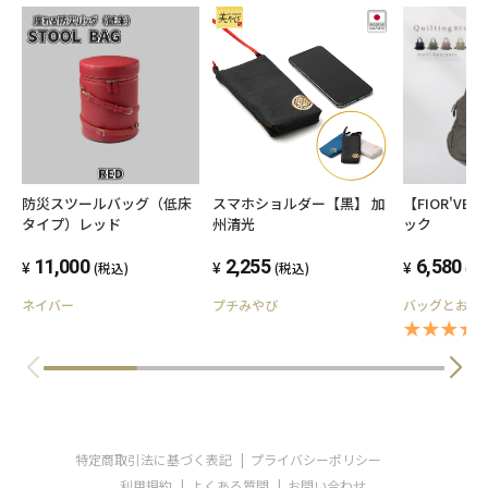
防災スツールバッグ（低床
スマホショルダー【黒】 加
【FIOR'V
タイプ）レッド
州清光
ック
11,000
2,255
6,580
(税込)
(税込)
(税
ネイバー
プチみやび
バッグとお財布の
★★★★★
特定商取引法に基づく表記
プライバシーポリシー
利用規約
よくある質問
お問い合わせ