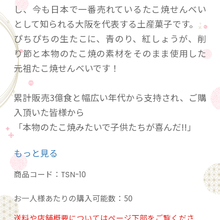
し、今も日本で一番売れているたこ焼せんべい
として知られる大阪を代表する土産菓子です。
ぴちぴちの生たこに、青のり、紅しょうが、削
り節と本物のたこ焼の素材をそのまま使用した
元祖たこ焼せんべいです！
累計販売3億食と幅広い年代から支持され、ご購
入頂いた皆様から
「本物のたこ焼みたいで子供たちが喜んだ!!」
「ビールのつまみに最高!!」
もっと見る
「大阪に遊びに行った気分になった!!」
などのお声をいただきました。
商品コード：
TSN-10
お一人様あたりの購入可能数：50
送料や店舗概要についてはページ下部をご覧くださ