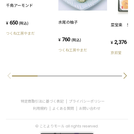
千鳥アーモンド
水尾の柚子
650
(税込)
菜宝楽 Ｓ
つくね工房やまだ
760
(税込)
2,376
(税
つくね工房やまだ
京煎堂
特定商取引法に基づく表記
プライバシーポリシー
利用規約
よくある質問
お問い合わせ
© ことよりモール all rights reserved.