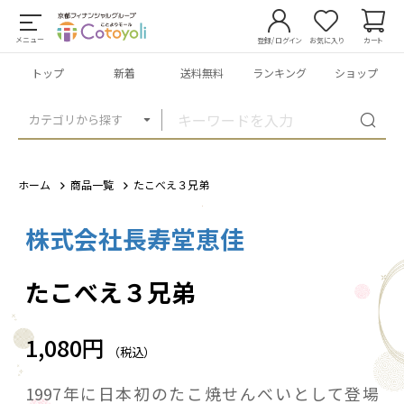
メニュー
登録/ログイン
お気に入り
カート
トップ
新着
送料無料
ランキング
ショップ
カテゴリから探す
ホーム
商品一覧
たこべえ３兄弟
株式会社長寿堂恵佳
1
/
6
たこべえ３兄弟
1,080円
（税込）
1997年に日本初のたこ焼せんべいとして登場