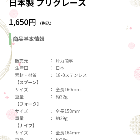
日本製 プリグレース
1,650円
（税込）
商品基本情報
販売元
：
片力商事
生産国
：
日本
素材・材質
：
18-0ステンレス
【スプーン】
サイズ
：
全長160mm
重量
：
約32g
【フォーク】
サイズ
：
全長158ｍｍ
重量
：
約29g
【ナイフ】
サイズ
：
全長164ｍｍ
重量
：
約28g