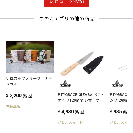
レビューを投稿
このカテゴリの他の商品
い草カップスリーブ ナチ
ュラル
PTYGRACE GIZABA ペティ
PTYGRAC
2,200
(税込)
ナイフ120mm レザーケー
ング 240mm 
ス付 PY-SL30 キャンプ アウ
ンプ アウトドア レ
伊藤畳店
トドア レジャー ナイフ 日
4,980
調理 日本製
935
(税込)
(税込)
本製 プリグレース
パピルスマート
パピルスマー