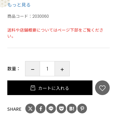
もっと見る
*2 カミメボウキエキス（保湿成分）
*3 トウキンセンカ花エキス（保湿成分）
商品コード：
2030060
送料や店舗概要についてはページ下部をご覧くださ
い。
ブランド／QUON
内容量／120mL
サイズ／123×50×50mm
使用の目安／開封後2～3カ月
数量：
全成分表記／水【J】、ブドウ種子油、コメヌカ
油、海水、ホホバ種子油、スクワラン、ウンシ
ュウミカン花水【J】、エタノール【JO】、グリ
カートに入れる
セリン、カミメボウキエキス【J】、チャ葉水
【JW】、チャ種子油【JW】、チャ花エキス
【JW】、ツバキ種子油【J】、トウキンセンカ
SHARE
花エキス【J】、ヒマワリ種子油【J】、グレー