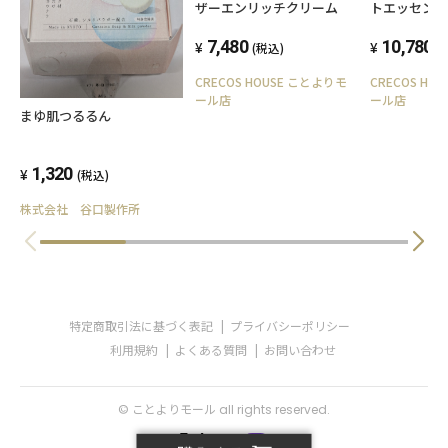
ザーエンリッチクリーム
トエッセンス
7,480
10,780
(税込)
(
CRECOS HOUSE ことよりモ
CRECOS HO
ール店
ール店
まゆ肌つるるん
1,320
(税込)
株式会社 谷口製作所
特定商取引法に基づく表記
プライバシーポリシー
利用規約
よくある質問
お問い合わせ
© ことよりモール all rights reserved.