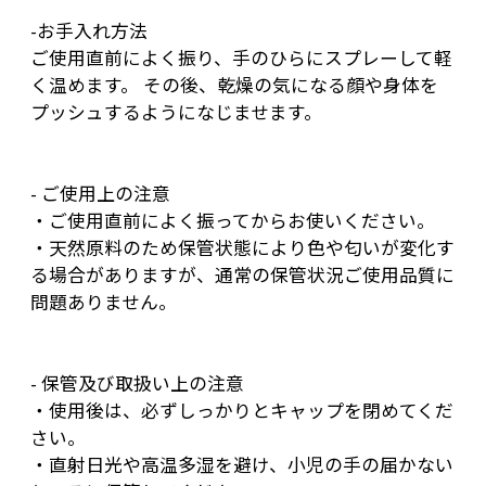
プフルーツ種子エキス、グレープフルーツ果皮
-お手入れ方法
ご使用直前によく振り、手のひらにスプレーして軽
油、オレンジ果皮油、マンダリンオレンジ果皮
く温めます。 その後、乾燥の気になる顔や身体を
油、ニュウコウジュ油、ハッカ油、ヒバ油、ク
プッシュするようになじませます。
エン酸、トコフェロール
【J】Japanese/国産原料、【W】Wild Craft/無
農薬・自然農原料、【O】Organic/オーガニック
- ご使用上の注意
・ご使用直前によく振ってからお使いください。
認証原料
・天然原料のため保管状態により色や匂いが変化す
製販元／株式会社クレコス
る場合がありますが、通常の保管状況ご使用品質に
問題ありません。
- 保管及び取扱い上の注意
・使用後は、必ずしっかりとキャップを閉めてくだ
さい。
・直射日光や高温多湿を避け、小児の手の届かない