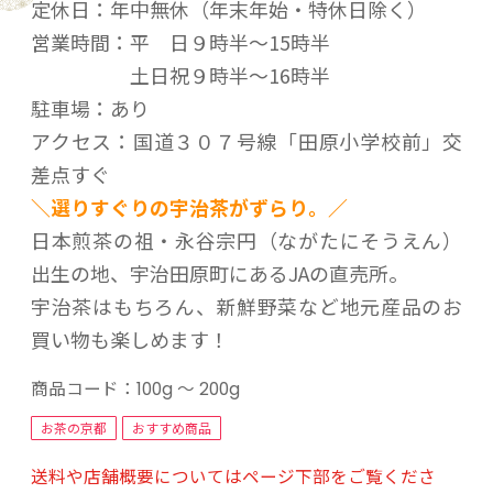
定休日：年中無休（年末年始・特休日除く）
営業時間：平 日９時半～15時半
土日祝９時半～16時半
駐車場：あり
アクセス：国道３０７号線「田原小学校前」交
差点すぐ
＼選りすぐりの宇治茶がずらり。／
日本煎茶の祖・永谷宗円（ながたにそうえん）
出生の地、宇治田原町にあるJAの直売所。
宇治茶はもちろん、新鮮野菜など地元産品のお
買い物も楽しめます！
商品コード：
100g ～ 200g
お茶の京都
おすすめ商品
送料や店舗概要についてはページ下部をご覧くださ