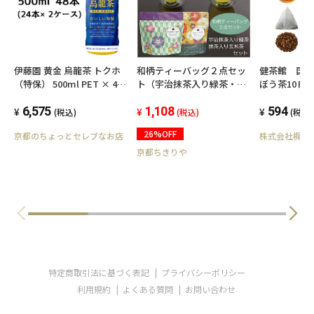
伊藤園 黄金 烏龍茶 トクホ
和柄ティーバッグ２点セッ
健茶館 国内
（特保） 500ml PET × 48
ト（宇治抹茶入り緑茶・抹
ぼう茶10Ｐ T
本 (24本×2ケース) 49951
茶入り玄米茶）
6,575
1,108
594
(税込)
(税込)
(税込)
26%OFF
京都のちょっとセレブなお店
株式会社梶商
京都ちきりや
特定商取引法に基づく表記
プライバシーポリシー
利用規約
よくある質問
お問い合わせ