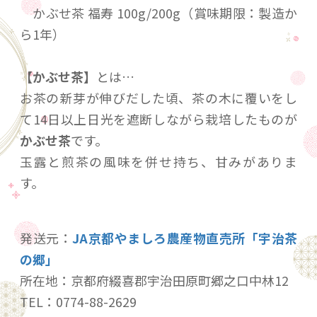
かぶせ茶 福寿 100g/200g（賞味期限：製造か
ら1年）
【かぶせ茶】
とは…
お茶の新芽が伸びだした頃、茶の木に覆いをし
て14日以上日光を遮断しながら栽培したものが
かぶせ茶
です。
玉露と煎茶の風味を併せ持ち、甘みがありま
す。
発送元：
JA京都やましろ農産物直売所「宇治茶
の郷」
所在地：京都府綴喜郡宇治田原町郷之口中林12
TEL：0774-88-2629