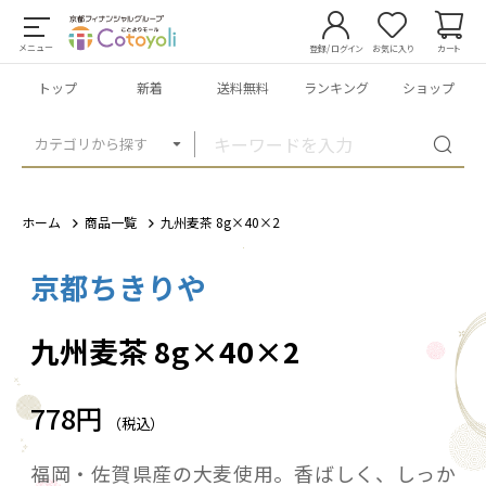
メニュー
登録/ログイン
お気に入り
カート
トップ
新着
送料無料
ランキング
ショップ
カテゴリから探す
ホーム
商品一覧
九州麦茶 8g×40×2
京都ちきりや
1
/
4
九州麦茶 8g×40×2
778円
（税込）
福岡・佐賀県産の大麦使用。香ばしく、しっか