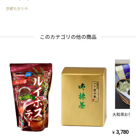
京都ちきりや
このカテゴリの他の商品
大和茶お手
3,780
(税