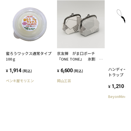
蜜ろうワックス通常タイプ
京友禅 がま口ポーチ
100ｇ
『ONE TONE』 氷割 モ
ノトーン
ハンディー
1,914
6,600
(税込)
(税込)
トラップ
ペンキ屋モリエン
岡山工芸
1,210
(税
BeyonMind