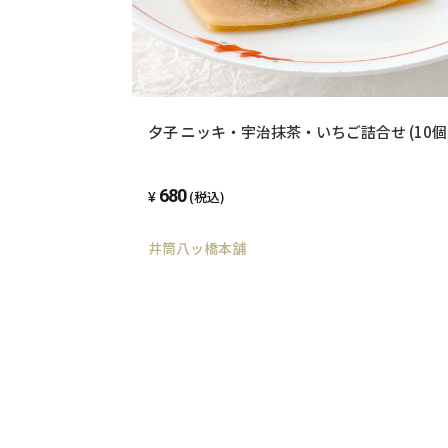
夕子 ニッキ・宇治抹茶・いちご詰合せ (10個
680
(税込)
井筒八ッ橋本舗