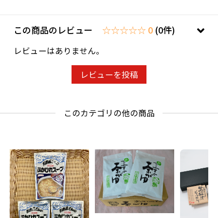
ラムマサラ、コリアンダー、酵母エキス、カル
ダモン、赤唐辛子／カラメル色素、（一部に小
この商品のレビュー
☆☆☆☆☆ 0
(0件)
麦・乳成分・牛肉・豚肉・鶏肉・大豆・りんご
レビューはありません。
を含む）
【殺菌方法】
レビューを投稿
気密性容器に密封し、加圧加熱殺菌
【賞味期限】
箱の底面に記載(製造日より2年間)
このカテゴリの他の商品
【保存方法】
直射日光、高温多湿を避けて常温で保存してく
ださい。
【使用上のご注意】
●開封時やラップをとる際、熱くなった具やソ
ースがはねることがございますので、火傷に十
分ご注意ください。●袋のふちで手を切らない