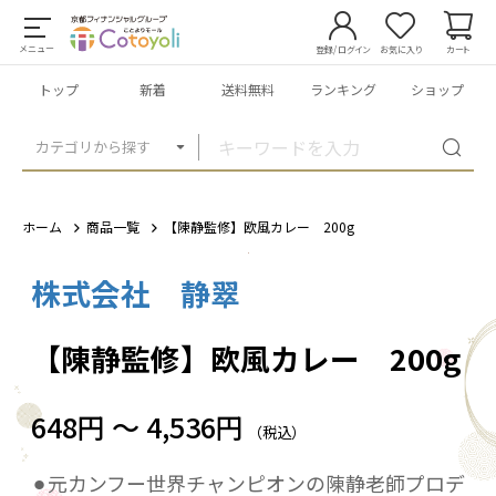
メニュー
登録/ログイン
お気に入り
カート
トップ
新着
送料無料
ランキング
ショップ
カテゴリから探す
ホーム
商品一覧
【陳静監修】欧風カレー 200g
株式会社 静翠
1
/
5
【陳静監修】欧風カレー 200g
648円 ～ 4,536円
（税込）
⚫︎元カンフー世界チャンピオンの陳静老師プロデ