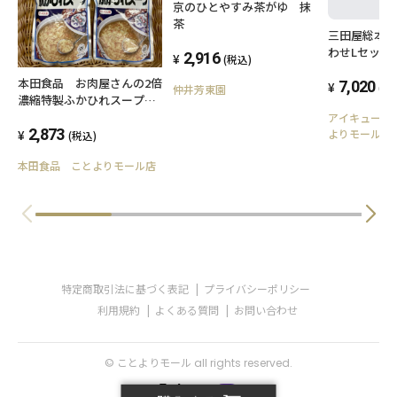
京のひとやすみ茶がゆ 抹
ようご注意ください。あけにくいときはハサミ
茶
三田屋総本
で切ってください。●袋を温めたお湯は飲用し
わせLセット
2,916
(税込)
ないでください。●開封後は一度に使いきってく
本田食品 お肉屋さんの2倍
7,020
(税
仲井芳東園
ださい。
濃縮特製ふかひれスープ 3
食セット
アイキューフ
2,873
よりモール店
(税込)
本田食品 ことよりモール店
特定商取引法に基づく表記
プライバシーポリシー
利用規約
よくある質問
お問い合わせ
© ことよりモール all rights reserved.