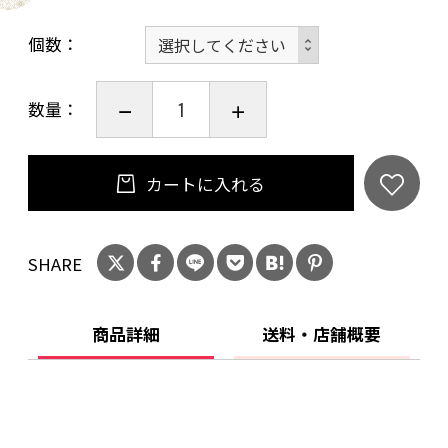
説明書などを参考に加減してください。）
個数
【栄養成分表示 1袋（200g）当たり】
エネルギー：348kcal
数量：
たんぱく質：14.7g
脂質：21.1g
炭水化物：24.7g
カートに入れる
食塩相当量：3.6g
※この表示値は、目安です。
【原材料名】
SHARE
豚軟骨（国産）、ソテーオニオン、小麦粉、デ
ミグラスソースベース、チキンエキス、砂糖、食
商品詳細
送料・店舗概要
用油脂（牛脂）、カレー粉、バター、リンゴピ
ューレー、チャツネ、ビーフエキス、花椒油、
トマトケチャップ、おろしにんにく、醤油、パ
イン果汁、食塩、おろししょうが、クミン、ガ