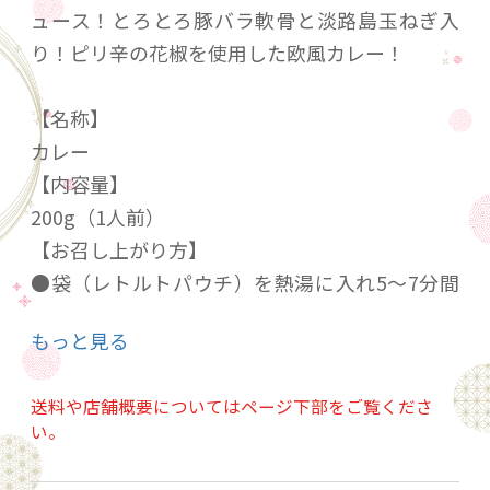
ュース！とろとろ豚バラ軟骨と淡路島玉ねぎ入
り！ピリ辛の花椒を使用した欧風カレー！
【名称】
カレー
【内容量】
200g（1人前）
【お召し上がり方】
●袋（レトルトパウチ）を熱湯に入れ5～7分間
温めて、熱い間にお召し上がりください。
もっと見る
●電子レンジの場合、袋（レトルトパウチ）の
中身を深めのレンジ対応の耐熱容器に移し替え
送料や店舗概要についてはページ下部をご覧くださ
てラップをかけ、500Wの場合、約2分間温めて
い。
お召し上がりください。（加熱時間は、機種・
ワット数により異なりますので、電子レンジの