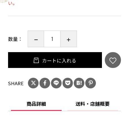
い。
・
美味しいお酒、
大量機械生産では味わえない
この「手に持った時の感覚」も
数量：
味わってみて下さい。
・
口径65㎜×高さ48㎜
カートに入れる
重量75g程 容量75㏄(八分目)
電子レンジ/〇、食洗機/〇、直火/×
SHARE
商品詳細
送料・店舗概要