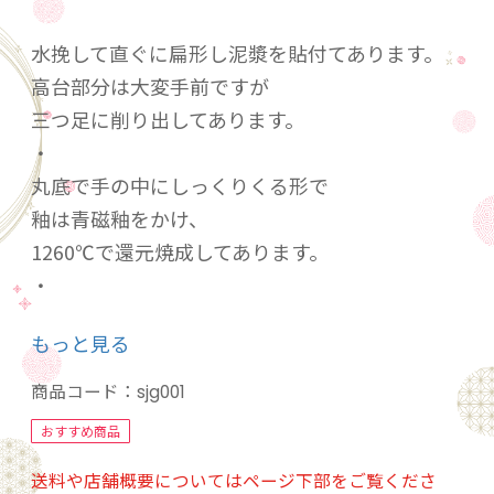
水挽して直ぐに扁形し泥漿を貼付てあります。
高台部分は大変手前ですが
三つ足に削り出してあります。
・
丸底で手の中にしっくりくる形で
釉は青磁釉をかけ、
1260℃で還元焼成してあります。
・
◎素材は磁器なので固く、汚れも付きにくいで
もっと見る
す。
・
商品コード：
sjg001
シンプルで手に馴染む青磁ぐい吞。
おすすめ商品
作者の手作りにより、気品高く風合いのある
送料や店舗概要についてはページ下部をご覧くださ
個性的な扁形三つ足の表情を持っています。