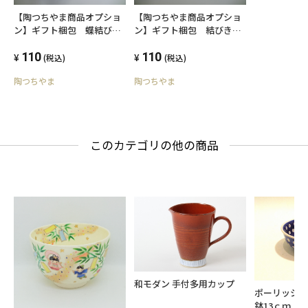
【陶つちやま商品オプショ
【陶つちやま商品オプショ
ン】ギフト梱包 蝶結び熨
ン】ギフト梱包 結びきり
斗
熨斗
110
110
(税込)
(税込)
陶つちやま
陶つちやま
このカテゴリの他の商品
和モダン 手付多用カップ
ポーリッシ
鉢13ｃｍ 