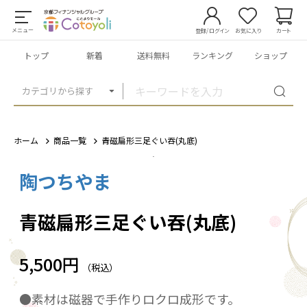
メニュー
登録/ログイン
お気に入り
カート
トップ
新着
送料無料
ランキング
ショップ
カテゴリから探す
ホーム
商品一覧
青磁扁形三足ぐい吞(丸底)
陶つちやま
1
/
7
青磁扁形三足ぐい吞(丸底)
5,500円
（税込）
●素材は磁器で手作りロクロ成形です。