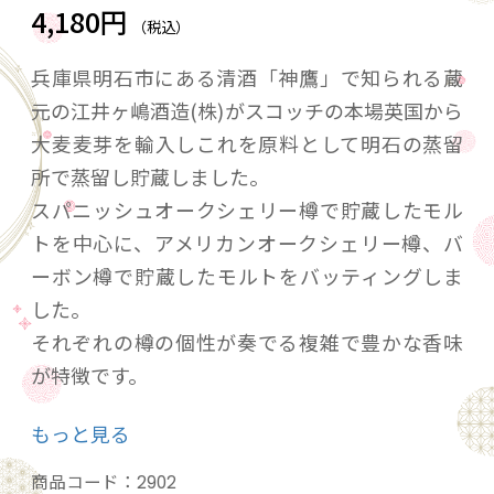
4,180円
（税込）
兵庫県明石市にある清酒「神鷹」で知られる蔵
元の江井ヶ嶋酒造(株)がスコッチの本場英国から
大麦麦芽を輸入しこれを原料として明石の蒸留
所で蒸留し貯蔵しました。
スパニッシュオークシェリー樽で貯蔵したモル
トを中心に、アメリカンオークシェリー樽、バ
ーボン樽で貯蔵したモルトをバッティングしま
した。
それぞれの樽の個性が奏でる複雑で豊かな香味
が特徴です。
スウィートでウッディー上品でスパイシーそし
もっと見る
てわずかにピーティーな味わいをお愉しみいた
だけます。
商品コード：
2902