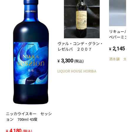
リキュール
ペパーミント
PIPPERMIN
ヴァル・コンデ・グラン・
700ml 24
2,145
レゼルバ ２００７
(税
酒本舗 太右
3,300
(税込)
LIQUOR HOUSE HORIBA
ニッカウイスキー セッシ
ョン 700ml 43度
4,180
(税込)