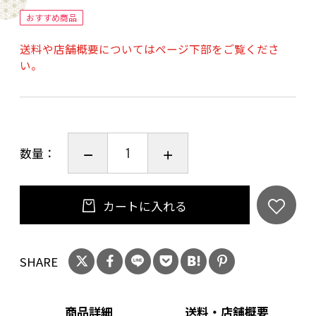
おすすめ商品
20歳未満の飲酒は法律で禁止されています。当
送料や店舗概要についてはページ下部をご覧くださ
店は20歳未満の方への酒類の販売はいたしてお
い。
りません。
ご購入時、「ご注文手続き」画面の「お問い合
わせ欄」に、生年月日を必ず入力してくださ
い。
数量：
ことよりモール会員で生年月日登録済みの方
は、お問い合わせ欄への入力は不要です。
カートに入れる
SHARE
商品詳細
送料・店舗概要