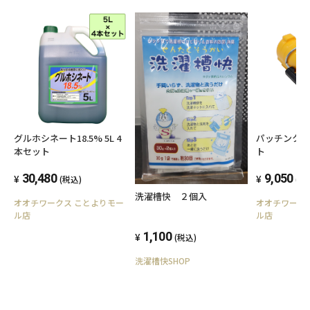
グルホシネート18.5% 5L 4
パッチンクリ
本セット
ト
30,480
9,050
(税込)
(税
洗濯槽快 ２個入
オオチワークス ことよりモー
オオチワーク
ル店
ル店
1,100
(税込)
洗濯槽快SHOP