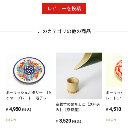
レビューを投稿
このカテゴリの他の商品
ポーリッシュポタリー 19
ポーリッシ
ｃｍ プレート 電子レン
レート17ｃ
ジ/オーブン/食洗器対応
オーブン/食
京銘竹のおちょこ【送料込
4,950
4,510
み】【京都産】
(税込)
(税
alegre
alegre
3,520
(税込)