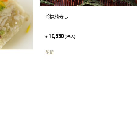
吟撰鯖寿し
10,530
(税込)
花折