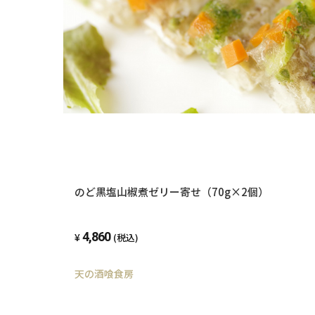
のど黒塩山椒煮ゼリー寄せ（70g×2個）
4,860
(税込)
天の酒喰食房