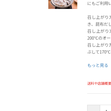
にもご利用
召し上がり
き、昆布だ
召し上がり
200℃のオ
召し上がり
ぶして170
もっと見る
消費期限 
送料や店舗概