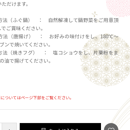
いただけます。
方法（ふぐ鍋） ： 自然解凍して鍋野菜をご用意頂
しでご賞味ください。
方法（唐揚げ） ： お好みの味付けをし、180℃～
ーブンで焼いてください。
方法（焼きフグ） ： 塩コショウをし、片栗粉をま
℃の油で揚げてください。
： 冷凍保存で１か月
要についてはページ下部をご覧ください。