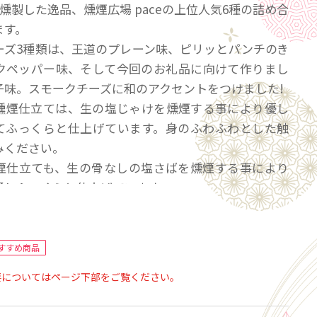
燻製した逸品、燻煙広場 paceの上位人気6種の詰め合
ます。
ーズ3種類は、王道のプレーン味、ピリッとパンチのき
クペッパー味、そして今回のお礼品に向けて作りまし
子味。スモークチーズに和のアクセントをつけました!
燻煙仕立ては、生の塩じゃけを燻煙する事により優し
てふっくらと仕上げています。身のふわふわとした触
みください。
煙仕立ても、生の骨なしの塩さばを燻煙する事により
通しふっくらと仕上げています。
製さばサンドもこのさばを使用しています。
ナーは、燻煙する事により皮がパリッと美味しい触感
ーとなっております。
すすめ商品
要についてはページ下部をご覧ください。
しさをお子様からご年配の方までの多くの方々に知っ
たい。