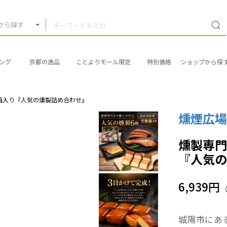
から探す
ング
京都の逸品
ことよりモール限定
特別価格
ショップから探
箱入り『人気の燻製詰め合わせ』
燻煙広
燻製専門
『人気
6,939円
城陽市にある