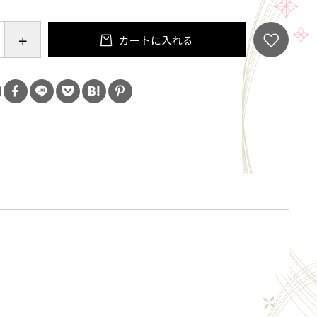
に食卓に上がるように。をコンセプトに燻製専門店を
。
カートに入れる
paceが丹精を込めて手作業で素材ごとに、チップ(ウ
度、時間などを調整し製造しております。
製詰め合わせ』は、人気のお品を手軽に楽しんで頂け
なっております。
aceの燻製を是非ともご賞味ください。
ズ プレーン味75g×1
ズ ブラックペッパー味75g×1
ズ 七味唐辛子味75g×1
燻煙仕立て×1切れ
煙仕立て×1切れ
ナー×2本
て城陽市