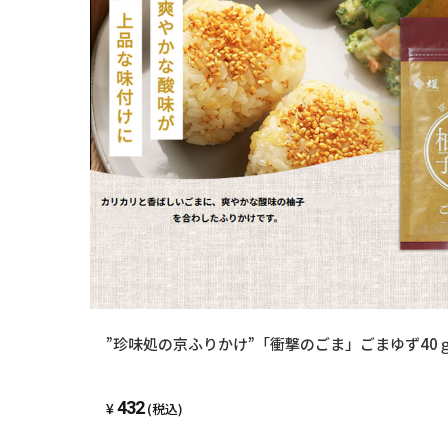
”珍味処の京ふりかけ”「衝撃のごま」ごまゆず40
432
(税込)