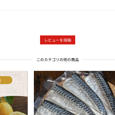
■賞味期限
スモークチー
塩じゃけの燻
塩さばの燻煙
燻製ウインナ
レビューを投稿
■注意事項/
・本商品は
このカテゴリの他の商品
・お品の到
わらず出来
・スモーク
立てはその
・少し炙っ
頂けます。
・燻製ウイ
い。