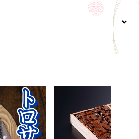
ズ3種類30日
煙仕立て14日
仕立て14日
ー14日
その他
冷蔵でのお届けとなります。
着後は必ず冷蔵庫で保存し、開封後は賞味期限にかか
る限りお早めにお召し上がりください。
チーズ3種類、塩じゃけの燻煙仕立て、塩さばの燻煙仕
まま食べていただいて構いません。
ていただいたり、温めていただいたりしても美味しく
ンナーにつきましては必ず火を通してお食べくださ