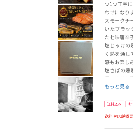
つ1つ丁寧に
わせになり
スモークチ
いたブラッ
た七味唐辛
塩じゃけの
く熱を通し
感もお楽し
塩さばの燻
優しく熱を
もっと見る
paceの燻
燻製ウイン
のウインナ
送料込み
お
送料や店舗概
燻製の美味
ていただき