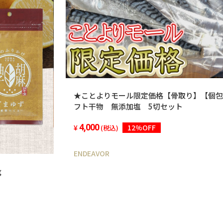
・画像はイ
★ことよりモール限定価格【骨取り】【個包
フト干物 無添加塩 5切セット
4,000
12%OFF
(税込)
ENDEAVOR
ｇ