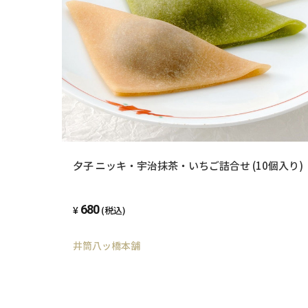
夕子 ニッキ・宇治抹茶・いちご詰合せ (10個入り)
680
(税込)
井筒八ッ橋本舗