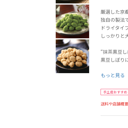
厳選した京
独自の製法
ドライタイ
しっかりと
“抹茶黒豆し
黒豆しぼり
もっと見る
“ぽりぽり”
丹念に挽き
まぶしまし
手土産おすすめ
特徴です。
送料や店舗概