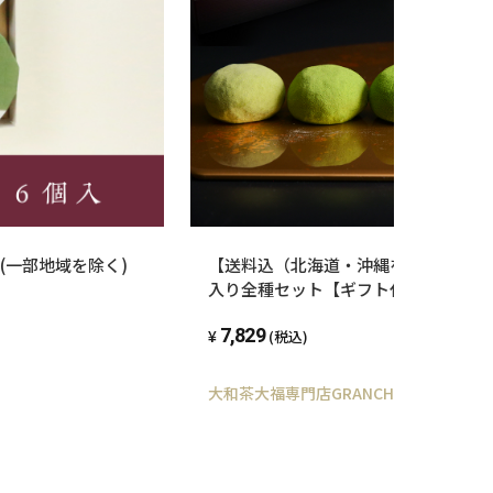
(一部地域を除く)
【送料込（北海道・沖縄を除く）】大
入り全種セット【ギフト化粧箱（ご贈
7,829
(税込)
大和茶大福専門店GRANCHA