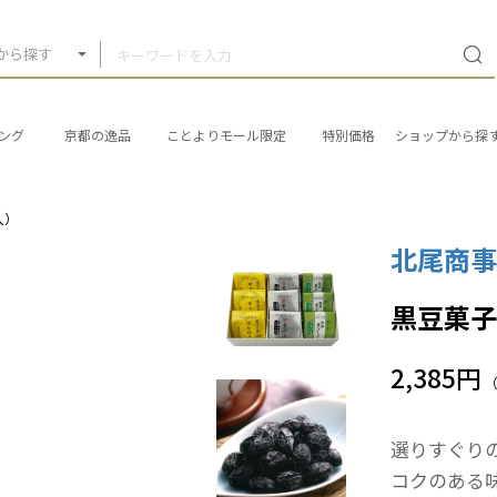
から探す
ング
京都の逸品
ことよりモール限定
特別価格
ショップから探
入）
北尾商
黒豆菓子
2,385円
選りすぐり
コクのある