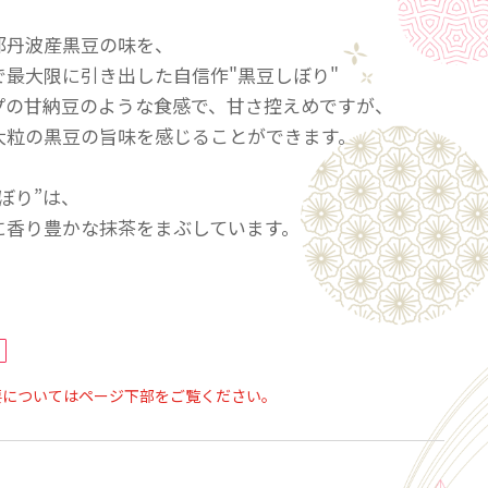
都丹波産黒豆の味を、
で最大限に引き出した自信作"黒豆しぼり"
プの甘納豆のような食感で、甘さ控えめですが、
大粒の黒豆の旨味を感じることができます。
ぼり”は、
に香り豊かな抹茶をまぶしています。
は、
あげた黒大豆の深炒りきな粉を京あられに
た。サクサクの食感と黒豆きな粉の風味が
要についてはページ下部をご覧ください。