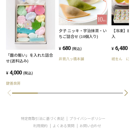
夕子 ニッキ・宇治抹茶・い
【冷凍】祇園
ちご詰合せ (10個入り)
入
680
6,480
(税込)
(税
「園の賑い」を入れた詰合
井筒八ッ橋本舗
祇をん にに
せ(送料込み)
4,000
(税込)
鍵善良房
特定商取引法に基づく表記
プライバシーポリシー
利用規約
よくある質問
お問い合わせ