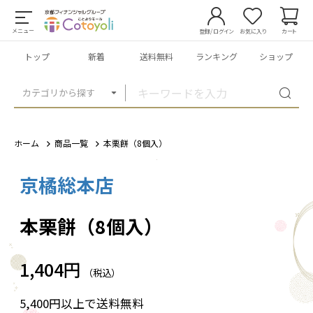
メニュー
登録/ログイン
お気に入り
カート
トップ
新着
送料無料
ランキング
ショップ
カテゴリから探す
ホーム
商品一覧
本栗餅（8個入）
京橘総本店
1
/
2
本栗餅（8個入）
1,404円
（税込）
5,400円以上で送料無料