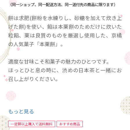
（同一ショップ、同一配送方法、同一送付先の商品に限ります）
餅は求肥(餅粉を水練りし、砂糖を加えて炊き上
げた餅)を使い、餡は本栗餅のためだけに炊いた
粒餡、栗は良質のものを厳選し使用した、京橘
の人気菓子「本栗餅」。
適度な甘味こそ和菓子の魅力のひとつです。
ほっとひと息の時に、渋めの日本茶と一緒にお
召し上がりください。
【内容量】8個入り
もっと見る
【賞味期限】製造日より12日間
【特定原材料】なし
一定額以上購入で送料無料
おすすめ商品