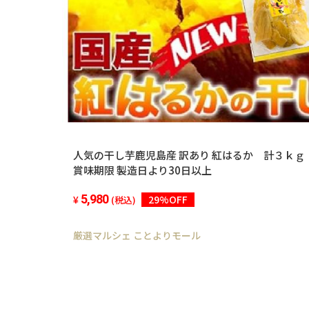
人気の干し芋鹿児島産 訳あり 紅はるか 計３ｋｇ 
賞味期限 製造日より30日以上
5,980
29%OFF
(税込)
厳選マルシェ ことよりモール