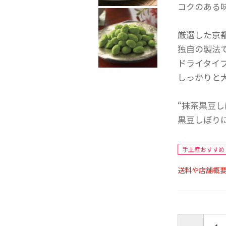
コクのある
厳選した京
独自の製法
ドライタイ
しっかりと
“抹茶黒豆し
黒豆しぼり
手土産おすすめ
送料や店舗概