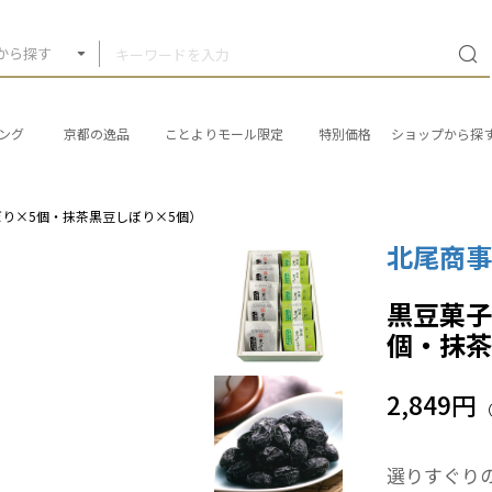
から探す
ング
京都の逸品
ことよりモール限定
特別価格
ショップから探
り×5個・抹茶黒豆しぼり×5個）
北尾商
黒豆菓子
個・抹茶
2,849円
選りすぐり