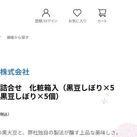
登録/ログイン
お気に入り
カート
す
価格から探す
事株式会社
詰合せ 化粧箱入（黒豆しぼり×5
黒豆しぼり×5個）
（税込）
の黒大豆と、弊社独自の製法が醸す上品な美味しさ。