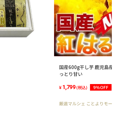
国産600g干し芋 鹿児島産 訳あり紅はる
っとり甘い
1,799
9%OFF
(税込)
厳選マルシェ ことよりモール