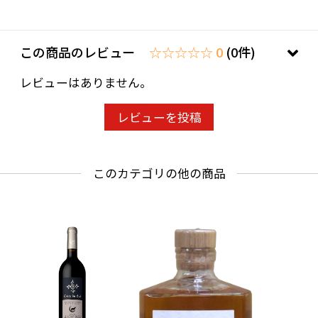
■特徴：心地よい果実味と出汁のような旨味、
体にしみこむような飲み心地のほっとする自然
派ワイン。野生酵母で発酵、醸造中はSO2の添加
この商品のレビュー
☆☆☆☆☆ 0
(0件)
や補糖はせず、清澄やろ過は行わないワイン造
レビューはありません。
り。シュタイナーに傾倒し、52才でワインの世
界に転身、60代でドメーヌを興した異色の生産
レビューを投稿
者。
■説明：メゾン アン ベル リーはピエール フナ
このカテゴリの他の商品
ルが2009年にサン・トーバンに興したドメー
ヌ。ピエール フナルはシュタイナーに傾倒し、
52歳でワインの世界に転身。ボーヌとディジョ
ンの学校で学んだ後、数々の生産者の下で経験
を積み、畑を取得して自身のドメーヌを興しま
した。5.5haの自社畑に加え、フェルマージュの
畑や買いブドウからワイン造りを行っていま