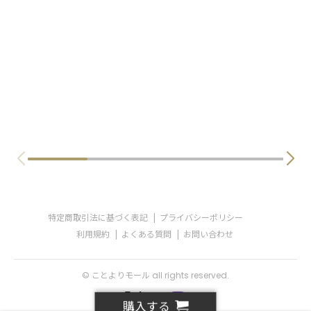
わせ欄」に、生年月日を必ず入力してくださ
い。
ことよりモール会員で生年月日登録済みの方
は、お問い合わせ欄への入力は不要です。
特定商取引法に基づく表記
プライバシーポリシー
利用規約
よくある質問
お問い合わせ
© ことよりモール all rights reserved.
購入する