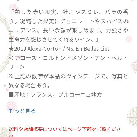
『熟した赤い果実、牡丹やスミレ、バラの香
り。凝縮した果実にチョコレートやスパイスの
ニュアンス、長い余韻が楽しめます。力強さや
生命力を感じさせてくれるワイン。』
★2019 Aloxe-Corton / Ms. En Belles Lies
＜アロース・コルトン／メゾン・アン・ベル・
リー＞
※上記の数字が本品のヴィンテージで、写真と
異なる場合あり。
■産地：フランス、ブルゴーニュ地方
■アペラシオン：アロース・コルトン
もっと見る
■生産者：メゾン・アン・ベル・リー
■品種：100% ピノ・ノワール
送料や店舗概要についてはページ下部をご覧くださ
■説明：シュタイナーに傾倒し、52才でワイン
い。