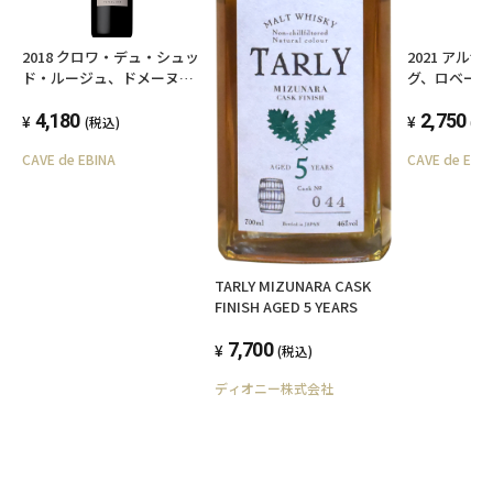
す。自社畑はもちろんビオディナミですが、買
いブドウもビオロジックもしくはビオロジック
2018 クロワ・デュ・シュッ
2021 アル
ド・ルージュ、ドメーヌ・
グ、ロベール
転換中の畑で一緒に畑を世話したり、同じ志を
ル・ルー・ブルー
フュス
持った生産者から購入したりしています。収穫
4,180
2,750
(税込)
(税
は全て手摘みで、小さなケースで収穫。野生酵
CAVE de EBINA
CAVE de EBI
母で発酵、醸造中はSO2の添加や補糖はせず、清
澄やろ過も行わないワイン造りをしています。
心地よい果実味と自然派ならではの出汁のよう
な旨味、体にしみこむような飲み心地のワイン
TARLY MIZUNARA CASK
FINISH AGED 5 YEARS
を造っています。
7,700
(税込)
20歳未満の飲酒は法律で禁止されています。当
ディオニー株式会社
店は20歳未満の方への酒類の販売はいたしてお
りません。
ご購入時、「ご注文手続き」画面の「お問い合