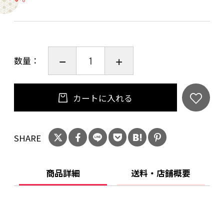
の世界に転身したピエール フナルが2009年に興
したドメーヌ。心地良い果実味と自然派ならで
はの出汁のような旨味、体にしみこむような飲
み心地のワインを造っています。アロース・コル
数量：
トン村の｢レ カイエット｣区画。石灰岩の小石が
転がる赤い粘土質土壌の畑。樹齢約50年のブド
ウ。木桶で全房発酵。3年使用樽で14ヶ月熟成。
カートに入れる
清澄、フィルターせず、瓶詰めします。熟した
赤い果実、牡丹やスミレ、バラの香り。凝縮し
SHARE
た果実にチョコレートやスパイスのニュアン
ス、長い余韻が楽しめます。力強さや生命力を
感じさせてくれるワイン。熟成が楽しみな1本で
商品詳細
送料・店舗概要
す。
■農法ビオディナミ/ビオロジック
■飲み頃温度：16℃～18℃