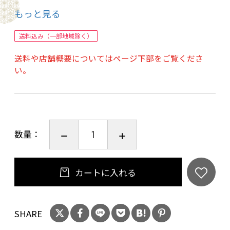
もっと見る
※テイスティングノート
煎茶と玉露の絶妙なバランスが楽しめます。
送料込み（一部地域除く）
この限定エディションでは、ROKU〈六〉の特徴
送料や店舗概要についてはページ下部をご覧くださ
である6種の和素材の中でも、特に夏に旬を迎え
い。
る「煎茶」と「玉露」を際立たせています。
香り：新緑の茶畑を思わせる、繊細で澄み渡っ
た煎茶のアロマ
味わい：玉露特有の上品な甘みと旨味が広がる
数量：
余韻：ボタニカルの香りとお茶の豊かさが調和
し、川床で涼を楽しむような心地よい余韻
心落ち着くお茶の香りと味わいが、暑い季節に
カートに入れる
ぴったりの爽やかさをもたらします。
SHARE
※ペアリング