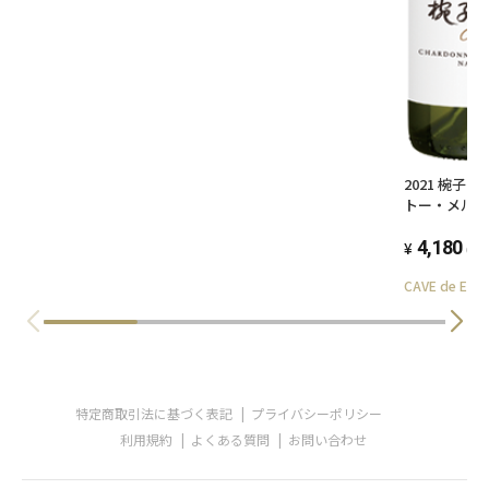
ィション）
原産国：日本
容量：700ml
アルコール度数：43%
希望小売価格：5940円（税込）
JANコード：4901777434646
2021 椀子
注意事項
トー・メル
本商品は数量限定販売のため、売り切れ次第終
4,180
(税
了となります。
CAVE de EBI
デザインや仕様は変更される可能性がありま
す。
未成年者の飲酒は法律で禁止されています。
特定商取引法に基づく表記
プライバシーポリシー
--------------------------------------------------------
利用規約
よくある質問
お問い合わせ
--------------------------------------------------------