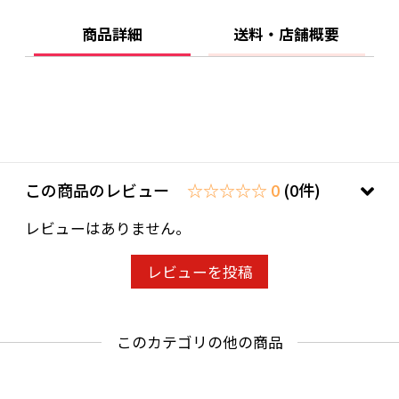
「ROKU〈六〉 NORYO TEA EDITION」は、和の
テイストを活かした料理やスイーツとの相性が
商品詳細
送料・店舗概要
抜群です。
和食とのペアリング：白身魚の刺身や冷製茶碗
蒸し、塩麹を使った料理など、繊細な味わいの
和食とよく合います。
スイーツとの相性：抹茶スイーツやほうじ茶チ
この商品のレビュー
☆☆☆☆☆ 0
(0件)
ョコレート、和三盆を使った和菓子とも絶妙な
マッチング。
レビューはありません。
お茶の風味を生かした食材と合わせることで、
より一層その個性が引き立ちます。
レビューを投稿
※おすすめの飲み方
このカテゴリの他の商品
この特別なジンの魅力を最大限に楽しむため
に、おすすめの飲み方をご紹介します。