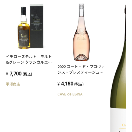
ストレート：茶葉の香りとボタニカルの複雑な
風味をダイレクトに感じる飲み方。
ロック：氷でじっくりと味わうことで、お茶の
余韻を長く楽しめます。
ハイボール：ソーダ割りにすることで、煎茶の
爽やかさが際立ち、夏にぴったりの一杯に。
ジントニック：トニックウォーターの甘さと柑
イチローズモルト モルト
&グレーン クラシカルエデ
橘系のアクセントが、お茶の風味と絶妙にマッ
2022 コート・ド・プロヴァ
ィション 正規箱付き
チ。
ンス・プレスティージュ・
7,700
(税込)
ロゼ／シャトー・サント・
特に、抹茶や緑茶をアクセントに加えたカクテ
ロズリーヌ
4,180
平澤商店
(税込)
ルにすると、さらに個性的な楽しみ方が広がり
CAVE de EBINA
ます。
※商品スペック
タイプ：ジャパニーズクラフトジン（限定エデ