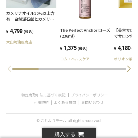
カメリナオイル20%以上含
有 自然派石鹸とカメリナ
オイルのセット
The Perfect Anchor ローズ
【美容サロ
4,799
(税込)
(236ml)
でサロン体
か。オンリー
大山崎油座商店
1,375
4,180
(税込)
(税
コム・ヘルスケア
オリオン薬販
特定商取引法に基づく表記
プライバシーポリシー
利用規約
よくある質問
お問い合わせ
© ことよりモール all rights reserved.
購入する