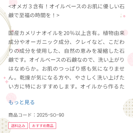
<オメガ３含有！オイルベースのお肌に優しい石
鹸で至福の時間を！>
国産カメリナオイルを20％以上含有。植物由来
成分やオーガニック成分、クレイなど、こだわ
りの成分を使用した、自然の恵みを凝縮した石
鹸です。オイルベースの石鹸なので、洗い上がり
はなめらか。お肌のつっぱり感も気になりませ
ん。乾燥が気になる方や、やさしく洗い上げた
い方に特におすすめします。オイルから作るた
めゆっくりと成分を反応させる必要がありま
もっと見る
す。そこで、2か月かけてじっくり熟成させ、丁
寧に作っています。国産カメリナオイルは、国
商品コード：
2025-SO-90
内契約農園で栽培したカメリナ種子をコールド
送料込み
おすすめ商品
プレス製法で搾油。必須脂肪酸オメガ3、オメガ