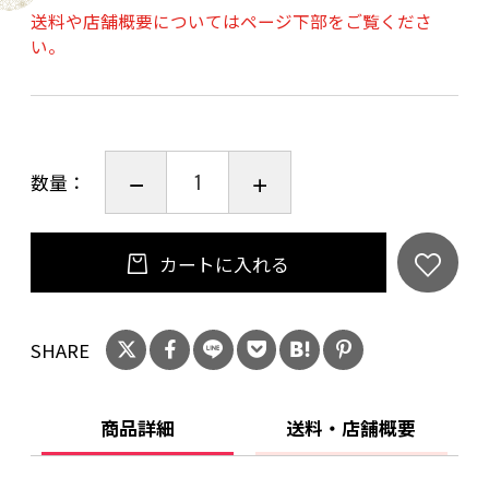
送料や店舗概要についてはページ下部をご覧くださ
６、不飽和脂肪酸のオメガ９が２：１：２と理
い。
想的な比率でバランス良く配合されているのが
カメリナオイルの特徴です。また、抗酸化成分
のビタミンEが含まれています。香りは、ラベン
ダーファイン、イランイラン、ゼラニウムブルボ
数量：
ン、ヒノキ、サンダルウッドを贅沢にブレンド
した、やすらぎをもたらすエレガントな香り。
毎日の洗顔やボディケアに、心とお肌が満たさ
カートに入れる
れる至福の時間をお楽しみ下さい。
SHARE
商品詳細
送料・店舗概要