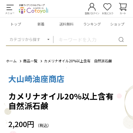
メニュー
登録/ログイン
お気に入り
カート
トップ
新着
送料無料
ランキング
ショップ
カテゴリから探す
ホーム
商品一覧
カメリナオイル20%以上含有 自然派石鹸
大山崎油座商店
1
/
6
カメリナオイル20%以上含有
自然派石鹸
2,200円
（税込）