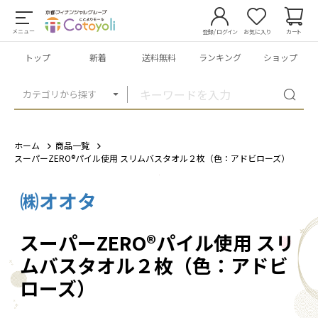
メニュー
登録/ログイン
お気に入り
カート
トップ
新着
送料無料
ランキング
ショップ
カテゴリから探す
ホーム
商品一覧
スーパーZERO®パイル使用 スリムバスタオル２枚（色：アドビローズ）
㈱オオタ
1
/
2
スーパーZERO®パイル使用 スリ
ムバスタオル２枚（色：アドビ
ローズ）