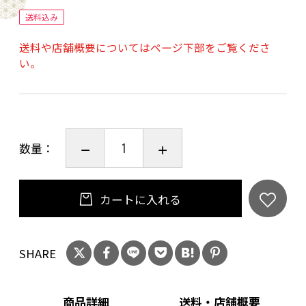
ても空気の空洞をつぶさず、洗えば洗うほどパ
送料込み
イルが浮きだって膨らんでいく感覚です。
送料や店舗概要についてはページ下部をご覧くださ
い。
泉州タオル【日本製】
■注意事項/その他
※色ものは変色する場合がありますので、漂白
数量：
剤は使用しないで下さい。
※お使いのモニター発色の具合によって、実際
の物と色合いが異なる場合があります。
カートに入れる
SHARE
商品詳細
送料・店舗概要