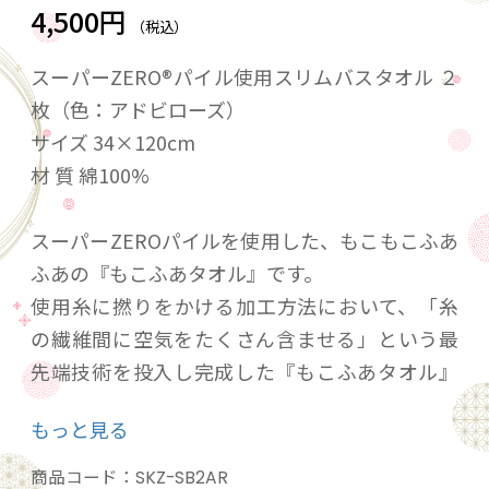
4,500円
（税込）
スーパーZERO®パイル使用スリムバスタオル ２
枚（色：アドビローズ）
サイズ 34×120cm
材 質 綿100%
スーパーZEROパイルを使用した、もこもこふあ
ふあの『もこふあタオル』です。
使用糸に撚りをかける加工方法において、「糸
の繊維間に空気をたくさん含ませる」という最
先端技術を投入し完成した『もこふあタオル』
は、柔らかくて、水分をたくさん吸い取り、通
もっと見る
気性が良いので乾燥も速いのが特徴です。さら
に『もこふあタオル』の特殊撚り構造は、洗っ
商品コード：
SKZ-SB2AR