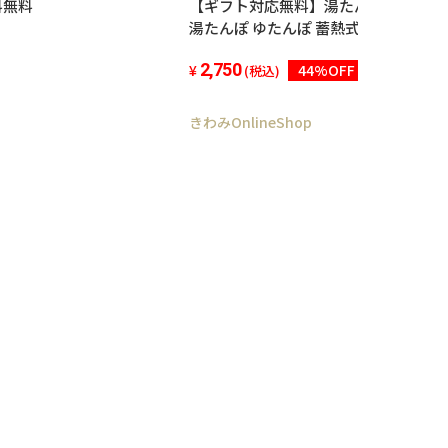
料無料
【ギフト対応無料】湯たんぽ 充電式 
湯たんぽ ゆたんぽ 蓄熱式湯たんぽ 電
あったか 暖かい コードレス カバー 
2,750
44%OFF
蓄熱式 エコ湯たんぽ クリスマス プレ
(税込)
きわみOnlineShop