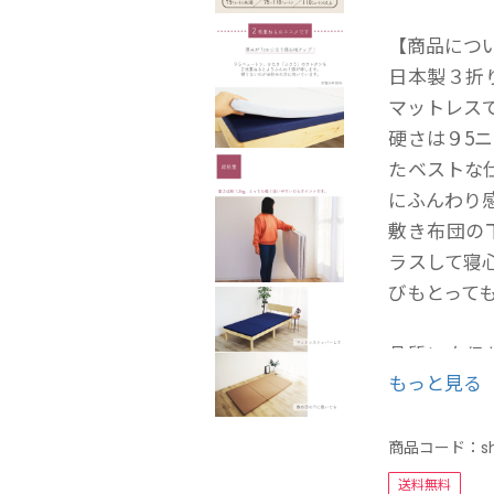
【商品につ
日本製３折
マットレス
硬さは９5
たベストな
にふんわり
敷き布団の
ラスして寝
びもとって
品質に自信
もっと見る
を使用。加
イレクトに
きました！
商品コード：
s
送料無料