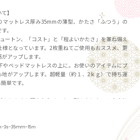
いて】
りマットレス厚み35mmの薄型、かたさ「ふつう」の
です。
ニュートン、「コスト」と「程よいかたさ」を兼ね備え
仕様となっています。2枚重ねてご使用もおススメ、更
感がアップします。
下やベッドマットレスの上に。お使いのアイテムにプ
心地がアップします。超軽量（約１．2ｋｇ）で持ち運
も簡単です。
があります！国内有名メーカー製のウレタン１００％
工も国内で丁寧に行い、そのままお客様のところへダ
発送します。無駄なコストを省き、こんなにお安くで
h-3s-35mm-15ｍ