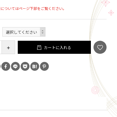
】
要についてはページ下部をご覧ください。
ポリエステル１００％ 中材：ウレタンフォーム
日本
ズ】
全長２０１×高さ３５cm シングルサイズ
タンフォーム＝約１．２ｋｇ
カートに入れる
はモニターの機種や設定により実際の商品と異なる場
す。 記載事項は商品改良のため予告なく変更すること
。あらかじめご了承ください。
れない地域があります※
/離島は受注不可