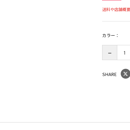
【商品仕様
送料や店舗概
張り生地：
加工地：
カラー
【商品サイ
約幅９７×
重さ：ウレ
【その他】
SHARE
写真の色調
合がありま
があります
※受注を承
北海道/沖縄