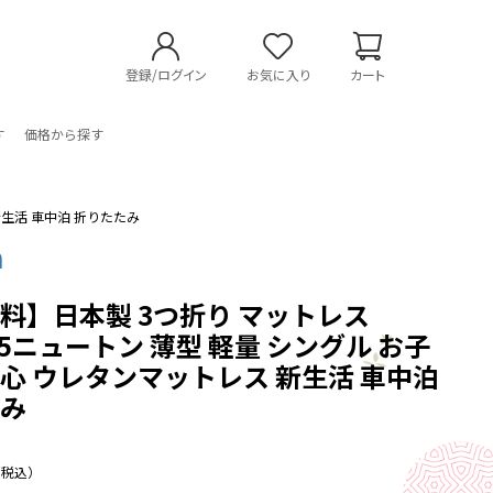
登録/ログイン
お気に入り
カート
す
価格から探す
新生活 車中泊 折りたたみ
n
料】日本製 3つ折り マットレス
95ニュートン 薄型 軽量 シングル お子
心 ウレタンマットレス 新生活 車中泊
たみ
（税込）