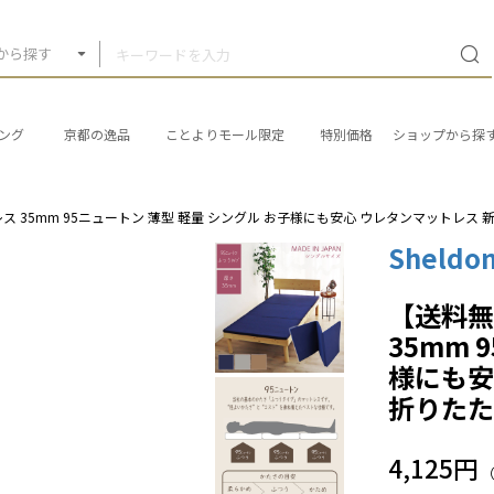
から探す
ング
京都の逸品
ことよりモール限定
特別価格
ショップから探
ス 35mm 95ニュートン 薄型 軽量 シングル お子様にも安心 ウレタンマットレス 
Sheldo
【送料無
35mm 
様にも安
折りた
4,125円