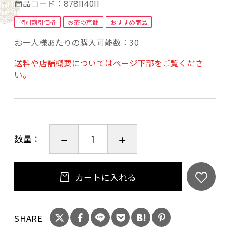
私。
商品コード：
878114011
「お酢は、酸っぱいから苦手」とおっしゃる方
特別割引価格
お茶の京都
おすすめ商品
に、是非お試しいただきたいパインの果実酢で
お一人様あたりの購入可能数：30
す。
送料や店舗概要についてはページ下部をご覧くださ
い。
日本最南端の畑、石垣島の生産者（石垣島ＳＵ
Ｎファーム）から直接仕入れた”パイン”を１３
０年続く”お酢の蔵”（山二造酢）で２カ月発
酵。その果実酢に、さらにパインの果肉を加
え、シロップの様に仕上げました。甘味は粗糖
数量：
と精華町産ハチミツだけで、人工的香料・甘味
料は不使用。「果汁」だって使わず、贅沢に果
カートに入れる
肉だけを使いました。
賞味期限は、製造日より２年です。
SHARE