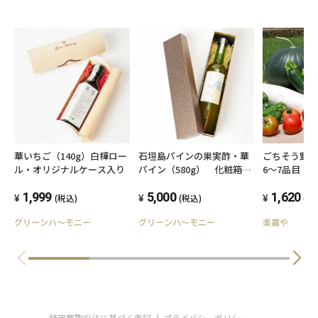
華いちご（140g）白樺ロー
石垣島パインの果実酢・華
ごちそう野菜
ル・オリジナルケース入り
パイン（580g） 化粧箱
6〜7品目
（オリジナル）入り
1,999
5,000
1,620
(税込)
(税込)
(税
グリーンハ～モニー
グリーンハ～モニー
楽農や
特定商取引法に基づく表記
プライバシーポリシー