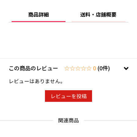
原液を、炭酸、水、お湯で３～４倍程度に薄め
商品詳細
送料・店舗概要
てお飲みください。お子様には牛乳割りが人気
です。
ヨーグルト、蒸し豚のスライスには、そのまま
掛けてお召し上がりいただけます。
豚のスペアリブをトマトソースと混ぜて一昼夜
この商品のレビュー
☆☆☆☆☆ 0
(0件)
冷蔵庫で寝かせます。グリル皿にソースととも
レビューはありません。
にお肉を取り出し、玉ねぎをのせてオーブント
ースターで１５分。出来上がり５分前にとろけ
レビューを投稿
るチーズをのせてください。やわらかくなった
豚のスペアリブをソースとともにお召し上がり
ください。
関連商品