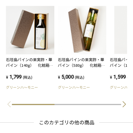
「身体があたたまる」、「お腹の調子がいい」
と繰り返しお買い求めいただいております。
発酵食品をプラスする食習慣。パインの果肉を
プラスしたパインの果実酢をお試しください。
※１ ハチミツを使用しています。１歳未満の
お子様はお飲みいただけません。
石垣島パインの果実酢・華
石垣島パインの果実酢・華
石垣島パイ
※２ 微細な繊維が入っていますが、果肉由来
パイン（140g） 化粧箱
パイン（580g） 化粧箱
パイン（140
（オリジナル）入り
（オリジナル）入り
のもので、品質に問題はございません。
1,799
5,000
1,599
(税込)
(税込)
(税
※３ ラベルの３５．８は、果実酢にさらに加
グリーンハ～モニー
グリーンハ～モニー
グリーンハ～
えるパインの果肉割合です。
このカテゴリの他の商品