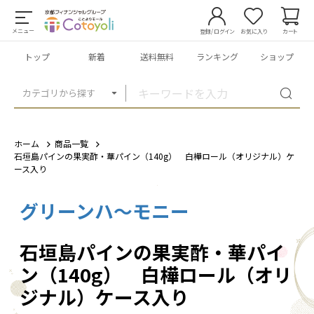
メニュー
登録/ログイン
お気に入り
カート
トップ
新着
送料無料
ランキング
ショップ
カテゴリから探す
ホーム
商品一覧
石垣島パインの果実酢・華パイン（140g） 白樺ロール（オリジナル）ケ
ース入り
グリーンハ～モニー
1
/
6
石垣島パインの果実酢・華パイ
ン（140g） 白樺ロール（オリ
ジナル）ケース入り