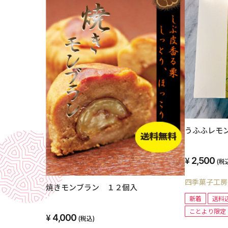
うふふレモ
2,500
(税
四季菓子工房Pat
焼きモンブラン １２個入
新着
送料
ことより限定
4,000
(税込)