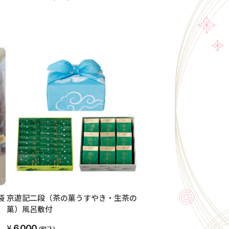
袋
京遊記二段（茶の菓うすやき・生茶の
菓）風呂敷付
6,000
(税込)