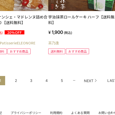
ナンシェ・マドレンヌ詰め合
宇治抹茶ロールケーキ ハーフ【送料無
り【送料無料】
料】
1,900
20%OFF
込)
(税込)
isserieELEONORE
茶乃逢
無料
おすすめ商品
送料無料
おすすめ商品
...
1
2
3
4
5
LAS
NEXT
記
プライバシーポリシー
利用規約
よくある質問
お問い合わ