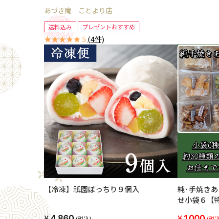
あづき庵 ことより店
送料込み
プレゼントおすすめ
★★★★★ 5
(4件)
【冷凍】祇園ぽっちり９個入
純･手焼き
せ小袋６【
ト】【送料
4,860
1,000
(税込)
(税込