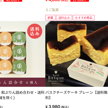
えご製菓
新着
送料込み
おすすめ商品
】和ぷりん詰め合わせ・送料
バスクチーズケーキ プレーン【送料無
域を除く)
料】
3,980
込)
(税込)