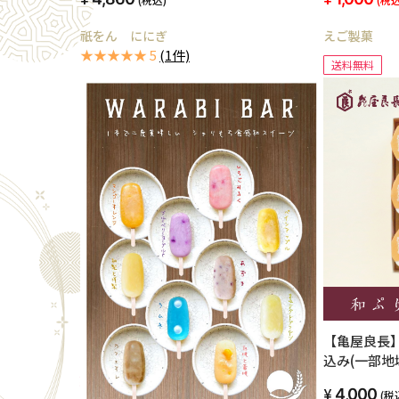
函】
祇をん ににぎ
えご製菓
★★★★★ 5
(1件)
送料無料
【亀屋良長
込み(一部地
4,000
(税