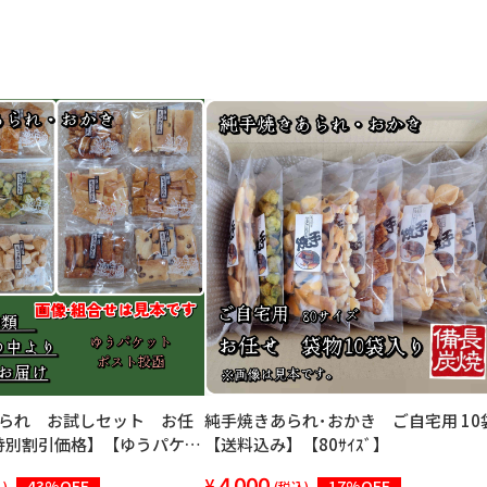
あられ お試しセット お任
純手焼きあられ･おかき ご自宅用 10
特別割引価格】【ゆうパケッ
【送料込み】【80ｻｲｽﾞ】
無料】【A4サイズのポスト投
4,000
43%OFF
17%OFF
)
(税込)