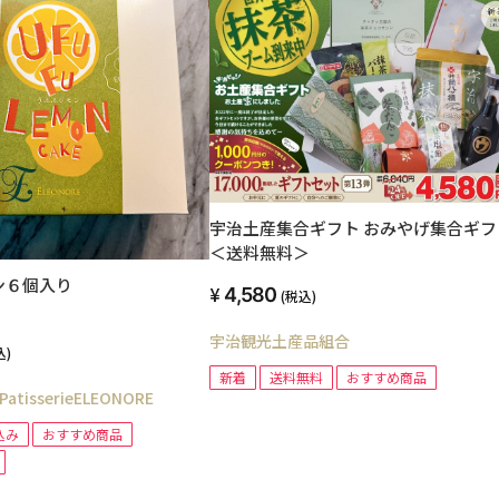
宇治土産集合ギフト おみやげ集合ギフ
＜送料無料＞
ン６個入り
4,580
(税込)
宇治観光土産品組合
込)
新着
送料無料
おすすめ商品
isserieELEONORE
込み
おすすめ商品