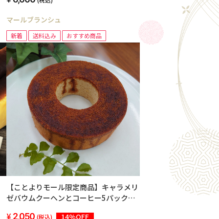
マールブランシュ
新着
送料込み
おすすめ商品
【ことよりモール限定商品】キャラメリ
ゼバウムクーヘンとコーヒー5パックの
セット
2,050
14%OFF
(税込)