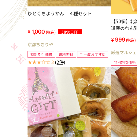
ひとくちようかん ４種セット
【50個】北
道産のれん
1,000
38%OFF
(税込)
999
(税込)
京都ちきりや
厳選マルシェ
特別割引価格
送料無料
手土産おすすめ
★★★☆☆ 3
(2件)
特別割引価格