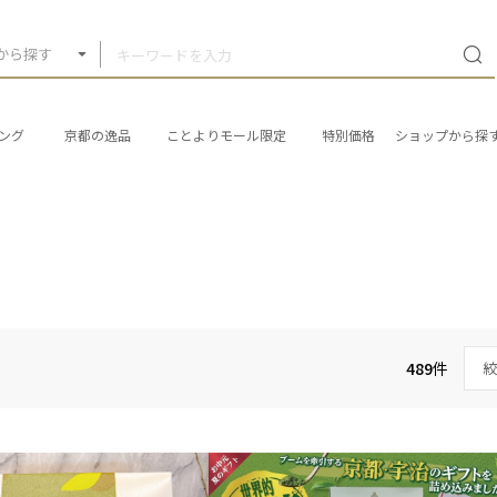
から探す
ング
京都の逸品
ことよりモール限定
特別価格
ショップから探
489
件
絞