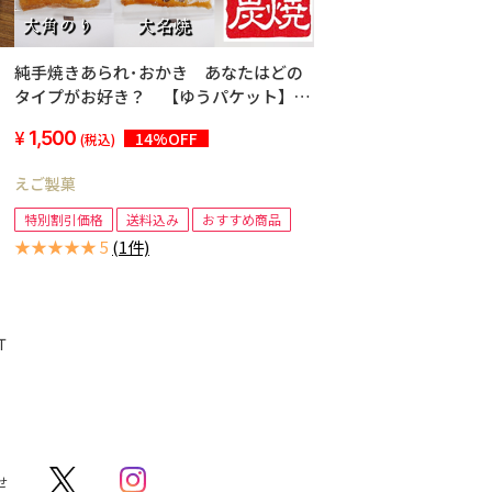
純手焼きあられ･おかき あなたはどの
タイプがお好き？ 【ゆうパケット】
【送料込み】【A4サイズのポスト投函】
1,500
14%OFF
(税込)
えご製菓
特別割引価格
送料込み
おすすめ商品
★★★★★ 5
(1件)
T
せ