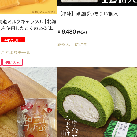
【冷凍】祇園ぽっちり12個入
海道ミルクキャラメル | 北海
乳を使用したこくのある味。
6,480
(税込)
44%OFF
祇をん ににぎ
 ことよりモール
送料込み