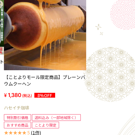
ト
【ことよりモール限定商品】プレーンバ
ウムクーヘン
1,380
8%OFF
(税込)
ハセイチ珈琲
特別割引価格
送料込み（一部地域除く）
おすすめ商品
ことより限定
★★★★★ 5
(1件)