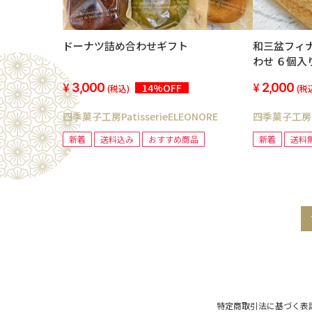
ドーナツ詰め合わせギフト
和三盆フィ
わせ ６個入
3,000
2,000
14%OFF
(税込)
(税
四季菓子工房PatisserieELEONORE
四季菓子工房Pat
新着
送料込み
おすすめ商品
新着
送料
特定商取引法に基づく表