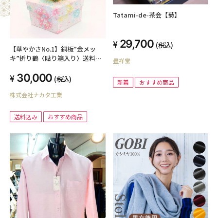
Tatami-de-茶会【菊】
29,700
(税込)
【華やかさNo.1】銅板”金メッ
キ”折り鶴〈貼り箱入り〉送料込
畳祥堂
み
30,000
(税込)
新着
おすすめ商品
株式会社ナカタ工業
送料込み
おすすめ商品