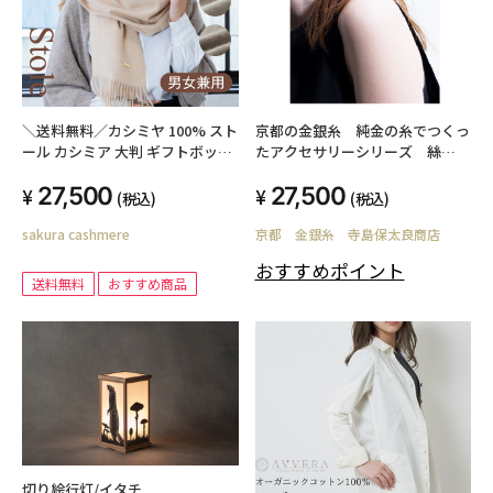
＼送料無料／カシミヤ 100% スト
京都の金銀糸 純金の糸でつくっ
ール カシミア 大判 ギフトボック
たアクセサリーシリーズ 絲
ス無料 GOBI オーガニック 無染
tabane ピアス
27,500
27,500
色 無漂白 ゴビ メンズ レディース
(税込)
(税込)
ユニセックス 男女兼用 秋冬 誕生
sakura cashmere
京都 金銀糸 寺島保太良商店
日 ギフト プレゼント 白 ベージュ
グレージュ ブラウン
おすすめポイント
送料無料
おすすめ商品
切り絵行灯/イタチ