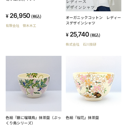
26,950
(税込)
オーガニックコットン レディー
スデザインシャツ
有限会社 笹木木工
25,740
(税込)
株式会社 石川技研
色絵『藤に瑠璃鳥』抹茶盌（ぷっ
色絵『桜花』抹茶盌
くり鳥シリーズ）