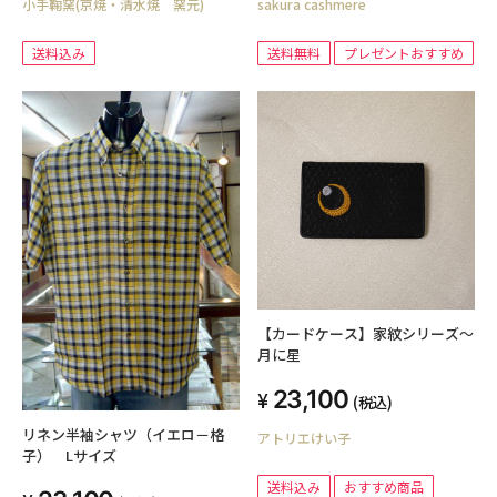
小手鞠窯(京焼・清水焼 窯元)
sakura cashmere
ボックス無料 秋冬 防寒 羽織り ギ
フト プレゼント 誕生日
送料込み
送料無料
プレゼントおすすめ
【カードケース】家紋シリーズ～
月に星
23,100
(税込)
リネン半袖シャツ（イエロ－格
アトリエけい子
子） Lサイズ
送料込み
おすすめ商品