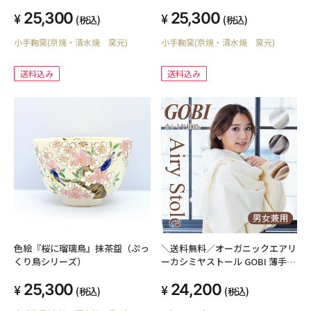
25,300
25,300
(税込)
(税込)
小手鞠窯(京焼・清水焼 窯元)
小手鞠窯(京焼・清水焼 窯元)
送料込み
送料込み
色絵『桜に瑠璃鳥』抹茶盌（ぷっ
＼送料無料／オーガニックエアリ
くり鳥シリーズ）
ーカシミヤストール GOBI 薄手
無染色 無漂白 カシミヤ100% レ
25,300
24,200
ディース メンズ 男女兼用 無地 カ
(税込)
(税込)
シミアストール 大判 ゴビ ギフト