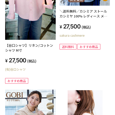
＼送料無料／カシミア ストール
カシミヤ 100% レディース メン
ズ ショール 無地 カシミヤストー
27,500
ル 大判ストール カシミア マフラ
(税込)
ー カシミア100% GOBI ゴビ ギフ
sakura cashmere
トボックス無料 秋冬 防寒 羽織り
ギフト プレゼント 誕生日
【谷口シャツ】リネン/コットン
送料無料
おすすめ商品
シャツ M寸
27,500
(税込)
(有)谷口シャツ
おすすめ商品