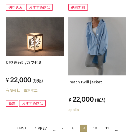
送料込み
おすすめ商品
送料無料
切り絵行灯/カワセミ
22,000
(税込)
Peach twill jacket
有限会社 笹木木工
22,000
(税込)
新着
おすすめ商品
apollo
...
...
FIRST
7
8
9
10
11
PREV