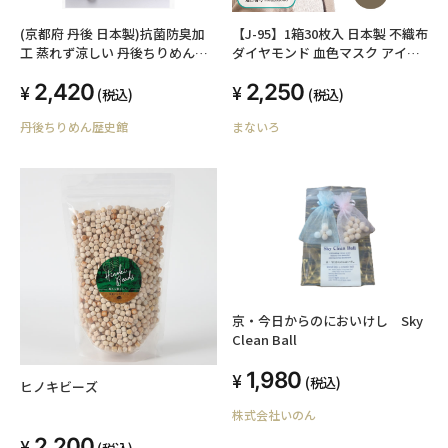
(京都府 丹後 日本製)抗菌防臭加
【J-95】1箱30枚入 日本製 不織布
工 蒸れず涼しい 丹後ちりめんマ
ダイヤモンド 血色マスク アイド
スク 女性・ジュニア向き Ｍサイ
ルマスク 不織布マスク デザイ
2,420
2,250
ズ 風合い良いフィット感 飛沫 黄
ンマスク カラーマスク 【JIS規格
(税込)
(税込)
砂 花粉予防 丹後シボちりめん生
適合 医療用クラス３】4層構造 快
丹後ちりめん歴史館
まないろ
地使用 巾16cm×13cm 1枚入り
適立体マスク 口紅がつきにくい
洗濯しても縮みません ポリエス
大人マスク
テル100% 煮沸消毒済
京・今日からのにおいけし Sky
Clean Ball
1,980
(税込)
ヒノキビーズ
株式会社いのん
2,200
(税込)