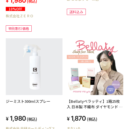
1,980
(税込)
10%OFF
送料込み
株式会社ＺＥＲＯ
特別割引価格
ジーミスト300mlスプレー
【Bellatyベラッティ】1箱25枚
入 日本製 不織布 ダイヤモンド 血
色マスク アイドルマスク 不織布
1,980
1,870
マスク デザインマスク カラーマ
(税込)
(税込)
スク 4層構造 立体型マスク 口紅
株式会社 日研ホールディングス
まないろ
がつきにくい 大人マスク J-95 個