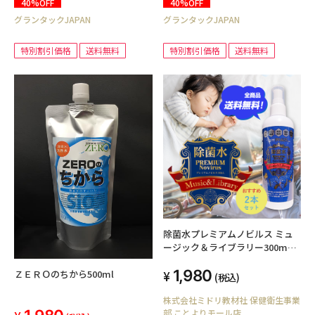
40%OFF
40%OFF
グランタックJAPAN
グランタックJAPAN
特別割引価格
送料無料
特別割引価格
送料無料
除菌水プレミアムノビルス ミュ
ージック＆ライブラリー300mL 2
本セット
1,980
ＺＥＲＯのちから500ml
(税込)
株式会社ミドリ教材社 保健衛生事業
部 ことよりモール店