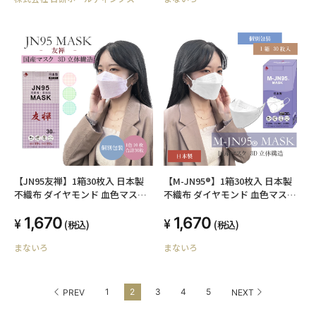
包装 くちばし型
【JN95友禅】1箱30枚入 日本製
【M-JN95®】1箱30枚入 日本製
不織布 ダイヤモンド 血色マスク
不織布 ダイヤモンド 血色マスク
アイドルマスク 不織布マスク デ
アイドルマスク 不織布マスク デ
1,670
1,670
ザインマスク カラーマスク 4層構
ザインマスク カラーマスク 4層構
(税込)
(税込)
造 快適立体マスク 口紅がつきに
造 快適立体マスク 口紅がつきに
まないろ
まないろ
くい 大人マスク
くい 大人マスク
1
2
3
4
5
PREV
NEXT