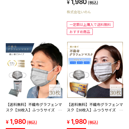
1,980
(税込)
株式会社いのん
一定額以上購入で送料無料
おすすめ商品
【送料無料】不織布グラフェンマ
【送料無料】不織布グラフェンマ
スク【30枚入】ふつうサイズ 使
スク【30枚入】ふつうサイズ 使
い捨て 男女兼用 抗菌 ウイル
い捨て 男女兼用 抗菌 ウイル
1,980
1,980
ス 飛沫 花粉 風邪 ほこり
ス 飛沫 花粉 風邪 ほこり
(税込)
(税込)
カット
カット