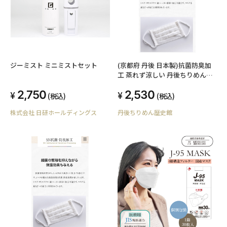
ジーミスト ミニミストセット
(京都府 丹後 日本製)抗菌防臭加
工 蒸れず涼しい 丹後ちりめんマ
スク 大人用Ｌサイズ 風合い良い
2,750
2,530
フィット感 飛沫 黄砂 花粉予防 丹
(税込)
(税込)
後シボちりめん生地使用 巾
株式会社 日研ホールディングス
丹後ちりめん歴史館
18cm×15cm 1枚入 洗濯しても
縮みません ポリエステル100% 煮
沸消毒済