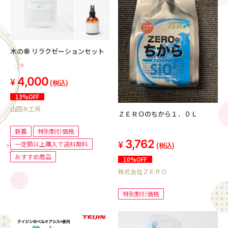
木の幸 リラクゼーションセット
4,000
(税込)
13%OFF
山田木工所
ＺＥＲＯのちから１．０Ｌ
新着
特別割引価格
3,762
一定額以上購入で送料無料
(税込)
おすすめ商品
10%OFF
株式会社ＺＥＲＯ
特別割引価格