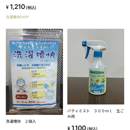
1,210
(税込)
洗濯槽快SHOP
パティミスト ３００ｍｌ 生ご
み用
洗濯槽快 ２個入
1,100
(税込)