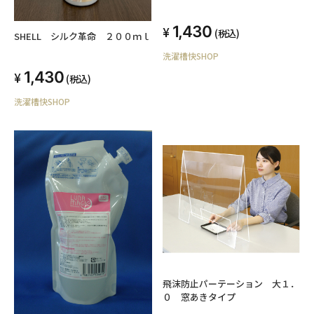
1,430
(税込)
SHELL シルク革命 ２００ｍｌ
洗濯槽快SHOP
1,430
(税込)
洗濯槽快SHOP
飛沫防止パーテーション 大１．
０ 窓あきタイプ