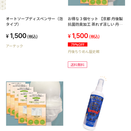
オートソープディスペンサー（泡
お得な３個セット 【京都 丹後製
タイプ）
抗菌防臭加工 蒸れず涼しい 丹後
ちりめんマスク 女性・ジュニア
1,500
1,500
向き Ｍサイズ 】風合い良いフィ
(税込)
(税込)
ット感 飛沫 黄砂 花粉予防 丹後シ
79%OFF
アーテック
ボちりめん生地使用 巾
丹後ちりめん歴史館
16cm×13cm 1枚入り 洗濯して
も縮みません ポリエステル100%
煮沸消毒済【送料無料】
送料無料