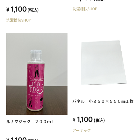
1,100
洗濯槽快SHOP
(税込)
洗濯槽快SHOP
パネル 小３５０×５５０㎜１枚
1,100
(税込)
ルナマジック ２００ｍｌ
アーテック
1,100