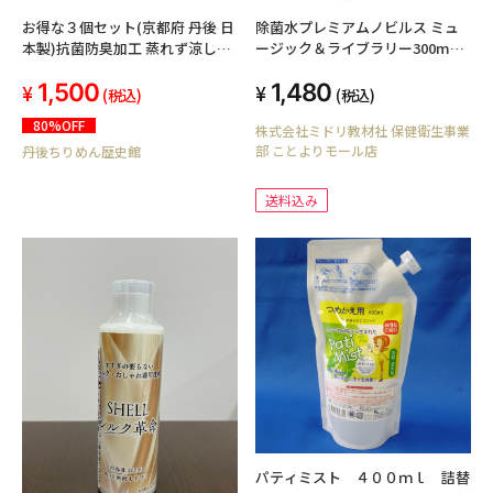
お得な３個セット(京都府 丹後 日
除菌水プレミアムノビルス ミュ
本製)抗菌防臭加工 蒸れず涼しい
ージック＆ライブラリー300mL 1
丹後ちりめんマスク 大人用Ｌサ
本単品
1,500
1,480
イズ 風合い良いフィット感 飛沫
(税込)
(税込)
黄砂 花粉予防 丹後シボちりめん
80%OFF
株式会社ミドリ教材社 保健衛生事業
生地使用 巾18cm×15cm 1枚入
部 ことよりモール店
丹後ちりめん歴史館
洗濯しても縮みません ポリエス
テル100% 煮沸消毒済
送料込み
パティミスト ４００ｍｌ 詰替