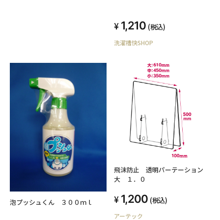
1,210
(税込)
洗濯槽快SHOP
飛沫防止 透明パーテーション
大 １．０
1,200
(税込)
泡プッシュくん ３００ｍｌ
アーテック