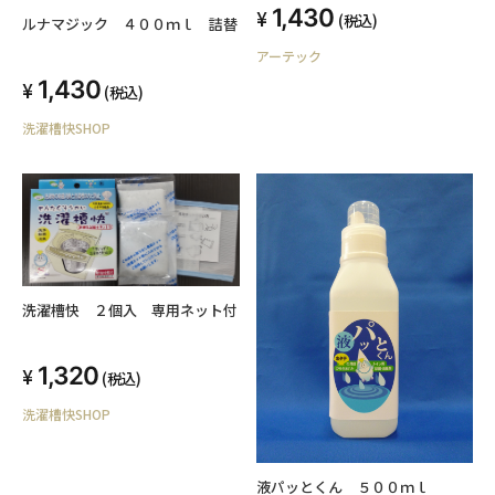
1,430
(税込)
ルナマジック ４００ｍｌ 詰替
アーテック
1,430
(税込)
洗濯槽快SHOP
洗濯槽快 ２個入 専用ネット付
1,320
(税込)
洗濯槽快SHOP
液パッとくん ５００ｍｌ